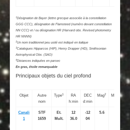
1
Désignation de Bayer (lettre grecque associée à la constellation
GGG CCC), désignation de Flamsteed (numéro devant constellation
NN CCC) et / ou désignation HR (Harvard obs. Revised photometry
HR NNNN)
2
Un nom traditionnel peu usité est indiqué en italique
3
Catalogues Hipparcos (HIP), Henry Drapper (HD), Smithsonian
Astrophysical Obs. (SAO)
4
Distances indiquées en parsec
En gras, étoile remarquable
Principaux objets du ciel profond
1
2
3
Objet
Autre
Type
RA
DEC
Mag
M.S
nom
h:min
d:min
Canali
STF
Et.
12
-12
5.6
1
1659
Mult.
36.0
04