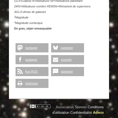
GLX=Galaxie N=Nébuleuse NP=Nébuleuse planétaire
DKN=Nébuleuse sombre REMSN=Rémanent de supernova
AGLX=Amas de galaxies
2
Magnitude
3
Magnitude surfacique
En gras, objet remarquable
partager
partager
partager
courriel
flux RSS
partager
imprimer
Association Sterenn
Conditions
d'utilisation
Confidentialité
Admin