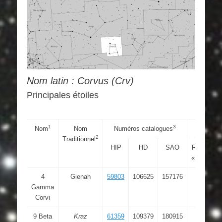
Nom latin : Corvus (Crv)
Principales étoiles
1
3
Nom
Nom
Numéros catalogues
Coord
2
Traditionnel
HIP
HD
SAO
RAJ2000
« h:m:s »
4
Gienah
59803
106625
157176
12 15
Gamma
48.371
Corvi
9 Beta
Kraz
61359
109379
180915
12 34