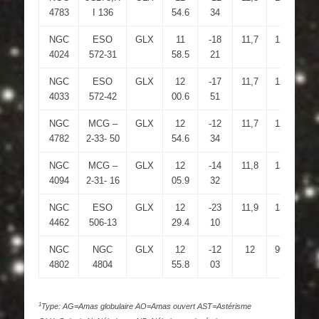
4783
I 136
54.6
34
NGC
ESO
GLX
11
-18
11,7
12,7
1.9
4024
572-31
58.5
21
NGC
ESO
GLX
12
-17
11,7
12,8
2.4
4033
572-42
00.6
51
NGC
MCG –
GLX
12
-12
11,7
12,9
2.3
4782
2-33- 50
54.6
34
NGC
MCG –
GLX
12
-14
11,8
13,7
4.1
4094
2-31- 16
05.9
32
NGC
ESO
GLX
12
-23
11,9
13,2
3.1
4462
506-13
29.4
10
NGC
NGC
GLX
12
-12
12
99,9
2.4
4802
4804
55.8
03
1
Type: AG=Amas globulaire AO=Amas ouvert AST=Astérisme