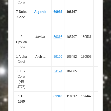
Corvi
23.235
7 Delta
Algorab
60965
108767
12 29
Corvi
51.855
2
Minkar
59316
105707
180531
12 10
Epsilon
07.481
Corvi
1 Alpha
Alchita
59199
105452
180505
12 08
Corvi
24.817
8 Eta
61174
109085
12 32
Corvi
04.227
(HR
4775)
STF
61910
110317
157447
12 41
1669
15.949