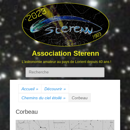
Association Sterenn
L'astronomie amateur au pays de Lorient depuis 40 ans !
Rechercher :
Accueil
»
Découvrir
»
Chemins du ciel étoilé
»
Corbeau
Corbeau