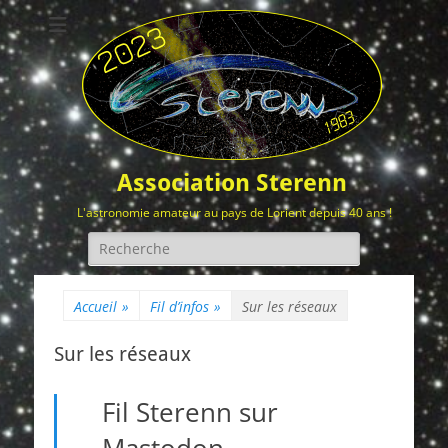
Association Sterenn
L'astronomie amateur au pays de Lorient depuis 40 ans !
Rechercher :
Accueil
»
Fil d’infos
»
Sur les réseaux
Sur les réseaux
Fil Sterenn sur