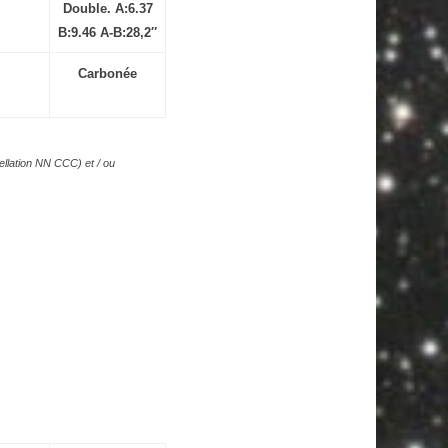
Double. A:6.37
B:9.46 A-B:28,2″
Carbonée
llation NN CCC) et / ou