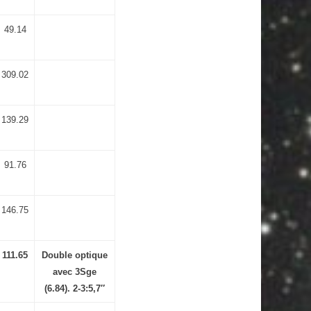
49.14
309.02
139.29
91.76
146.75
111.65
Double optique
avec 3Sge
(6.84). 2-3:5,7″