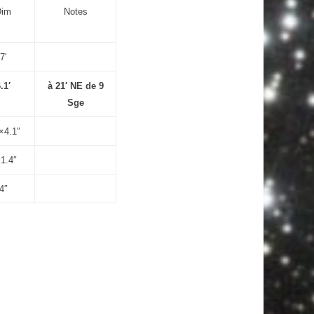
Dim
Notes
7′
.1′
à 21′ NE de 9
Sge
×4.1″
1.4″
4″