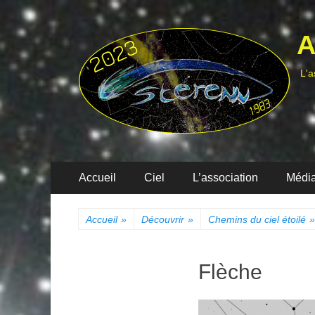
A
L'a
Menu
Aller
Accueil
Ciel
L’association
Médi
au
principal
contenu
Accueil
»
Découvrir
»
Chemins du ciel étoilé
»
Flèche