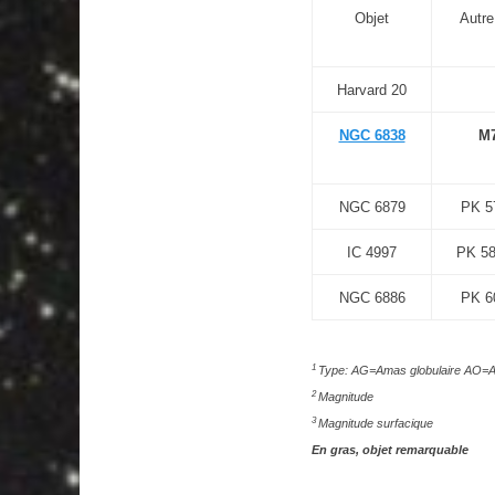
Objet
Autr
Harvard 20
NGC 6838
M
NGC 6879
PK 5
IC 4997
PK 58
NGC 6886
PK 6
1
Type: AG=Amas globulaire AO=
2
Magnitude
3
Magnitude surfacique
En gras, objet remarquable