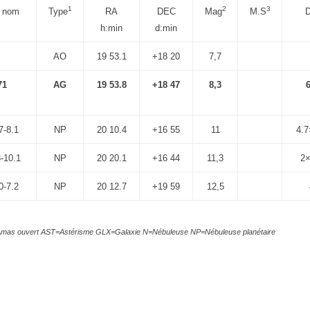
1
2
3
e nom
Type
RA
DEC
Mag
M.S
h:min
d:min
AO
19 53.1
+18 20
7,7
71
AG
19 53.8
+18 47
8,3
6
7-8.1
NP
20 10.4
+16 55
11
4.7
-10.1
NP
20 20.1
+16 44
11,3
2×
0-7.2
NP
20 12.7
+19 59
12,5
Amas ouvert AST=Astérisme GLX=Galaxie N=Nébuleuse NP=Nébuleuse planétaire