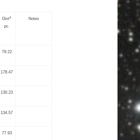
4
Dist
Notes
pc.
79.22
178.47
130.23
134.57
77.93