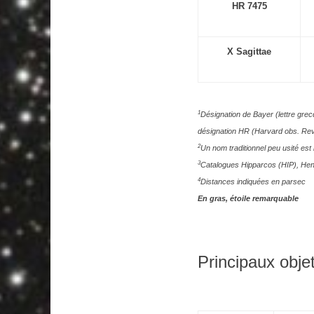
HR 7475
X Sagittae
1
Désignation de Bayer (lettre gre
désignation HR (Harvard obs. R
2
Un nom traditionnel peu usité est 
3
Catalogues Hipparcos (HIP), Hen
4
Distances indiquées en parsec
En gras, étoile remarquable
Principaux objet