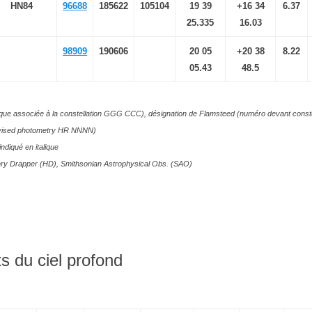
HN84
96688
185622
105104
19 39
+16 34
6.37
25.335
16.03
98909
190606
20 05
+20 38
8.22
05.43
48.5
cque associée à la constellation GGG CCC), désignation de Flamsteed (numéro devant conste
evised photometry HR NNNN)
indiqué en italique
ry Drapper (HD), Smithsonian Astrophysical Obs. (SAO)
s du ciel profond