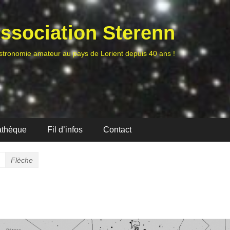
ssociation Sterenn
stronomie amateur au pays de Lorient depuis 40 ans !
athèque
Fil d’infos
Contact
Flèche