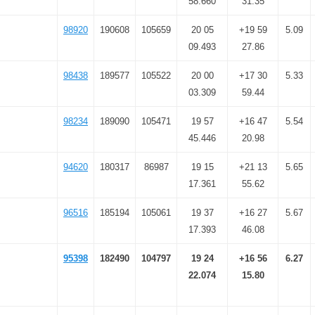
58.660
31.35
98920
190608
105659
20 05
+19 59
5.09
09.493
27.86
98438
189577
105522
20 00
+17 30
5.33
03.309
59.44
98234
189090
105471
19 57
+16 47
5.54
45.446
20.98
94620
180317
86987
19 15
+21 13
5.65
17.361
55.62
96516
185194
105061
19 37
+16 27
5.67
17.393
46.08
95398
182490
104797
19 24
+16 56
6.27
22.074
15.80