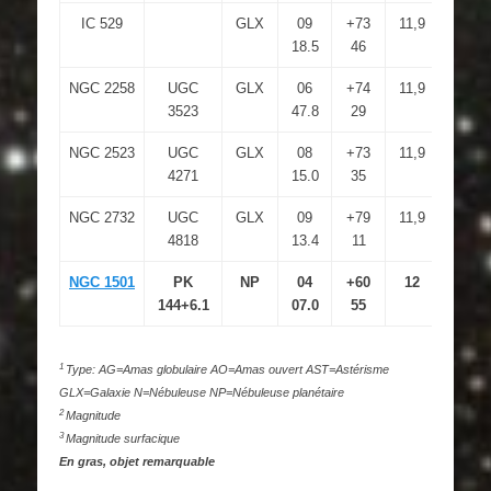
IC 529
GLX
09
+73
11,9
18.5
46
NGC 2258
UGC
GLX
06
+74
11,9
13,1
3523
47.8
29
NGC 2523
UGC
GLX
08
+73
11,9
13,6
4271
15.0
35
NGC 2732
UGC
GLX
09
+79
11,9
12,4
4818
13.4
11
NGC 1501
PK
NP
04
+60
12
11,6
144+6.1
07.0
55
1
Type: AG=Amas globulaire AO=Amas ouvert AST=Astérisme
GLX=Galaxie N=Nébuleuse NP=Nébuleuse planétaire
2
Magnitude
3
Magnitude surfacique
En gras, objet remarquable