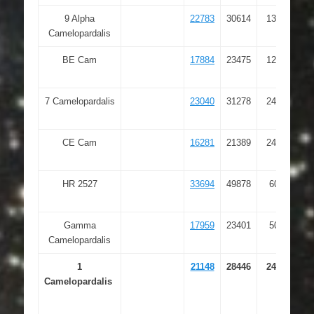
9 Alpha
22783
30614
13298
Camelopardalis
BE Cam
17884
23475
12916
7 Camelopardalis
23040
31278
24929
CE Cam
16281
21389
24061
HR 2527
33694
49878
6022
Gamma
17959
23401
5006
Camelopardalis
1
21148
28446
24672
Camelopardalis