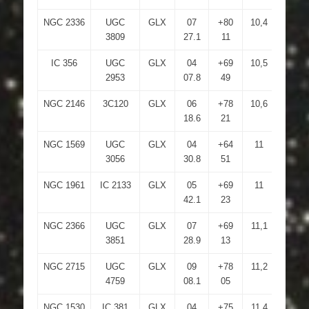
NGC 2336
UGC
GLX
07
+80
10,4
13,9
3809
27.1
11
IC 356
UGC
GLX
04
+69
10,5
13,6
2953
07.8
49
NGC 2146
3C120
GLX
06
+78
10,6
13,7
18.6
21
NGC 1569
UGC
GLX
04
+64
11
12,9
3056
30.8
51
NGC 1961
IC 2133
GLX
05
+69
11
13,7
42.1
23
NGC 2366
UGC
GLX
07
+69
11,1
14,6
3851
28.9
13
NGC 2715
UGC
GLX
09
+78
11,2
13,4
4759
08.1
05
NGC 1530
IC 381
GLX
04
+75
11,4
13,9