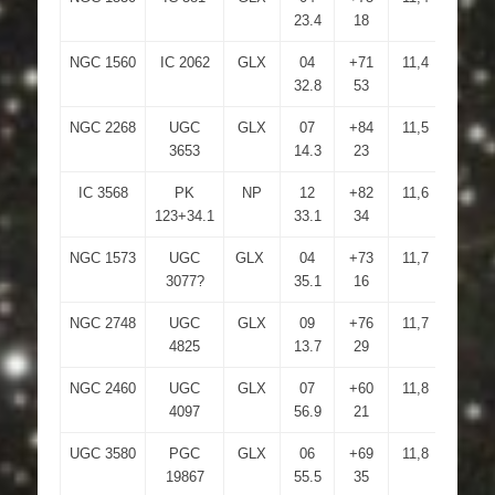
23.4
18
NGC 1560
IC 2062
GLX
04
+71
11,4
14,3
32.8
53
NGC 2268
UGC
GLX
07
+84
11,5
13,4
3653
14.3
23
IC 3568
PK
NP
12
+82
11,6
6,7
123+34.1
33.1
34
NGC 1573
UGC
GLX
04
+73
11,7
12,7
3077?
35.1
16
NGC 2748
UGC
GLX
09
+76
11,7
12,9
4825
13.7
29
NGC 2460
UGC
GLX
07
+60
11,8
13,3
4097
56.9
21
UGC 3580
PGC
GLX
06
+69
11,8
13,6
19867
55.5
35