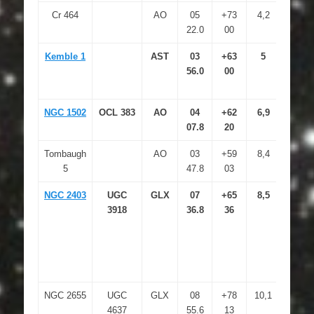
Cr 464
AO
05
+73
4,2
22.0
00
Kemble 1
AST
03
+63
5
56.0
00
NGC 1502
OCL 383
AO
04
+62
6,9
07.8
20
Tombaugh
AO
03
+59
8,4
5
47.8
03
NGC 2403
UGC
GLX
07
+65
8,5
14,4
3918
36.8
36
NGC 2655
UGC
GLX
08
+78
10,1
13,2
4637
55.6
13