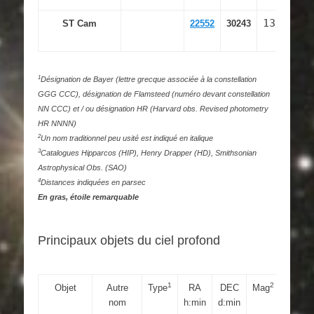
13285
ST Cam
22552
30243
1
Désignation de Bayer (lettre grecque associée à la constellation
GGG CCC), désignation de Flamsteed (numéro devant constellation
NN CCC) et / ou désignation HR (Harvard obs. Revised photometry
HR NNNN)
2
Un nom traditionnel peu usité est indiqué en italique
3
Catalogues Hipparcos (HIP), Henry Drapper (HD), Smithsonian
Astrophysical Obs. (SAO)
4
Distances indiquées en parsec
En gras, étoile remarquable
Principaux objets du ciel profond
1
2
3
Objet
Autre
Type
RA
DEC
Mag
M.S
nom
h:min
d:min