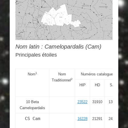
Nom latin : Camelopardalis (Cam)
Principales étoiles
1
3
Nom
Nom
Numéros catalogues
2
Traditionnel
HIP
HD
SAO
R
«
10 Beta
23522
31910
13351
Camelopardalis
CS Cam
16228
21291
24054