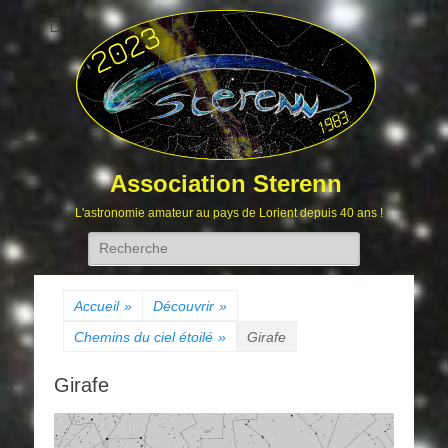
Association Sterenn
L'astronomie amateur au pays de Lorient depuis 40 ans !
Rechercher :
Accueil
»
Découvrir
»
Chemins du ciel étoilé
»
Girafe
Girafe