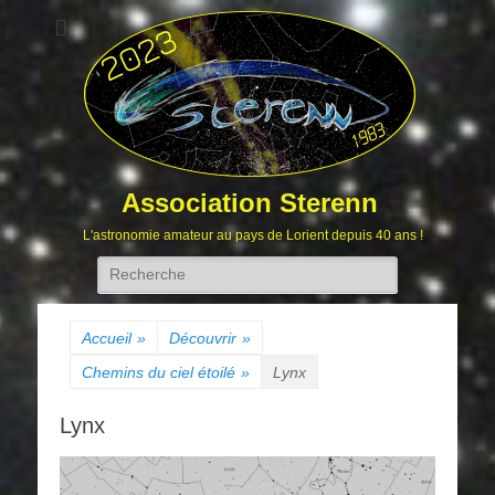
Association Sterenn
L'astronomie amateur au pays de Lorient depuis 40 ans !
Rechercher :
Accueil
»
Découvrir
»
Chemins du ciel étoilé
»
Lynx
Lynx