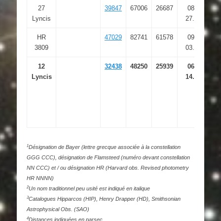
27
39847
67006
26687
08 08
Lyncis
27.448
HR
47029
82741
61578
09 35
3809
03.830
12
32438
48250
25939
06 46
Lyncis
14.123
1
Désignation de Bayer (lettre grecque associée à la constellation
GGG CCC), désignation de Flamsteed (numéro devant constellation
NN CCC) et / ou désignation HR (Harvard obs. Revised photometry
HR NNNN)
2
Un nom traditionnel peu usité est indiqué en italique
3
Catalogues Hipparcos (HIP), Henry Drapper (HD), Smithsonian
Astrophysical Obs. (SAO)
4
Distances indiquées en parsec