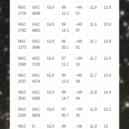
NGC
UGC
GLX
09
+44
11,6
13,8
2.8×2.5
2776
4838
12.2
57
NGC
UGC
GLX
09
+40
11,6
13,9
3.7×2.4
2782
4862
14.1
07
NGC
UGC
GLX
06
+60
11,7
13,8
3.2×2.4
2273
3546
50.1
51
NGC
UGC
GLX
07
+50
11,7
12,6
1.8×1.2
2340
3720
11.2
10
NGC
UGC
GLX
08
+45
11,7
12,6
3.1×2.7
2537
4274
13.2
59
NGC
UGC
GLX
08
+49
11,8
14,9
6.3×2.9
2541
4284
14.7
04
NGC
UGC
GLX
07
+50
11,9
12,1
1.4×0.8
2320
3659
05.7
35
NGC
IC
GLX
08
+36
11,9
13
2.3×1.2