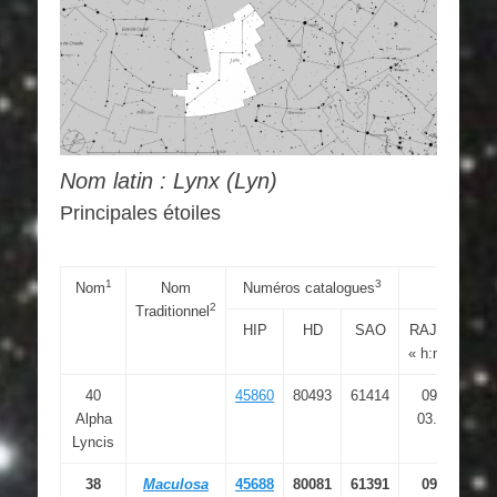
Nom latin : Lynx (Lyn)
Principales étoiles
1
3
Nom
Nom
Numéros catalogues
Coordon
2
Traditionnel
HIP
HD
SAO
RAJ2000
« h:m:s »
«
40
45860
80493
61414
09 21
Alpha
03.303
Lyncis
38
Maculosa
45688
80081
61391
09 18