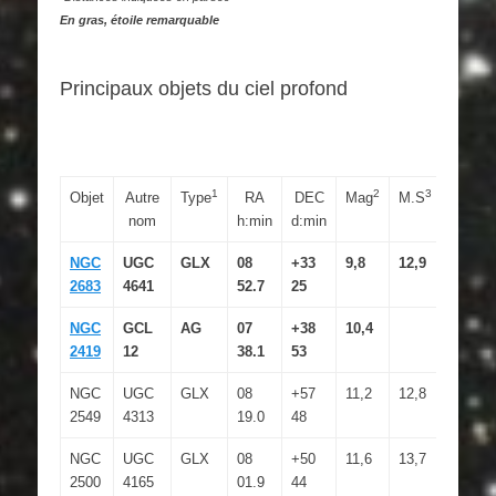
En gras, étoile remarquable
Principaux objets du ciel profond
1
2
3
Objet
Autre
Type
RA
DEC
Mag
M.S
Dim
nom
h:min
d:min
NGC
UGC
GLX
08
+33
9,8
12,9
8.8×2.
2683
4641
52.7
25
NGC
GCL
AG
07
+38
10,4
6.2′
2419
12
38.1
53
NGC
UGC
GLX
08
+57
11,2
12,8
3.8×1.2
2549
4313
19.0
48
NGC
UGC
GLX
08
+50
11,6
13,7
2.9×2.7
2500
4165
01.9
44