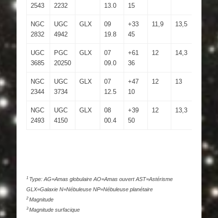
2543
2232
13.0
15
NGC
UGC
GLX
09
+33
11,9
13,5
3×2′
2832
4942
19.8
45
UGC
PGC
GLX
07
+61
12
14,3
3.3×2.7
3685
20250
09.0
36
NGC
UGC
GLX
07
+47
12
13
1.7×1.7
2344
3734
12.5
10
NGC
UGC
GLX
08
+39
12
13,3
1.9×1.9
2493
4150
00.4
50
1
Type: AG=Amas globulaire AO=Amas ouvert AST=Astérisme
GLX=Galaxie N=Nébuleuse NP=Nébuleuse planétaire
2
Magnitude
3
Magnitude surfacique