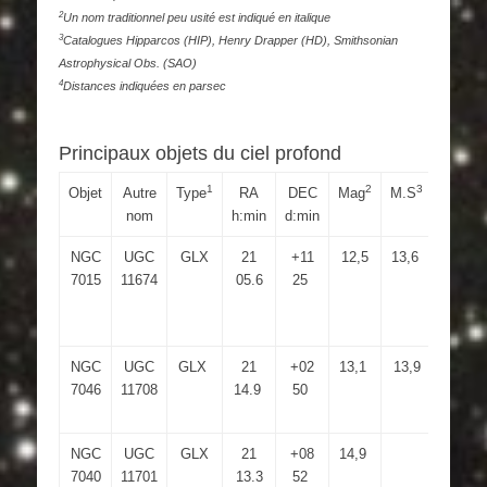
2
Un nom traditionnel peu usité est indiqué en italique
3
Catalogues Hipparcos (HIP), Henry Drapper (HD), Smithsonian
Astrophysical Obs. (SAO)
4
Distances indiquées en parsec
Principaux objets du ciel profond
1
2
3
Objet
Autre
Type
RA
DEC
Mag
M.S
Dim
nom
h:min
d:min
NGC
UGC
GLX
21
+11
12,5
13,6
1.8×1.
7015
11674
05.6
25
NGC
UGC
GLX
21
+02
13,1
13,9
1.9×1.
7046
11708
14.9
50
NGC
UGC
GLX
21
+08
14,9
0.9×0.
7040
11701
13.3
52