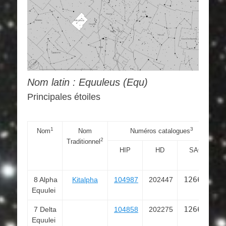
Nom latin : Equuleus (Equ)
Principales étoiles
1
3
Nom
Nom
Numéros catalogues
2
Traditionnel
HIP
HD
SAO
R
« 
126662
8 Alpha
Kitalpha
104987
202447
Equulei
4
126643
7 Delta
104858
202275
Equulei
2