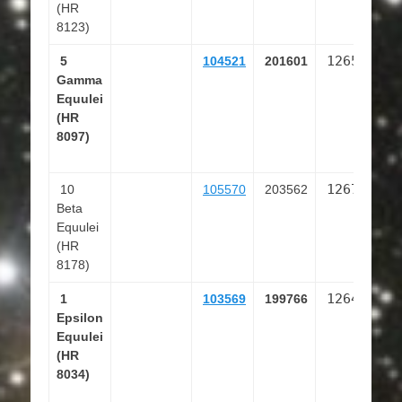
(HR
8123)
126593
5
104521
201601
Gamma
2
Equulei
(HR
8097)
126749
10
105570
203562
Beta
5
Equulei
(HR
8178)
126428
1
103569
199766
Epsilon
0
Equulei
(HR
8034)