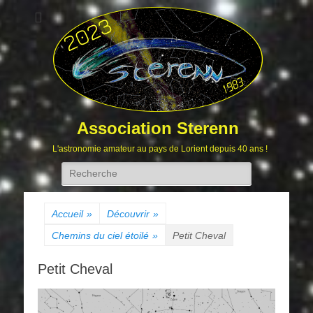
Association Sterenn
L'astronomie amateur au pays de Lorient depuis 40 ans !
Rechercher :
Accueil
»
Découvrir
»
Chemins du ciel étoilé
»
Petit Cheval
Petit Cheval