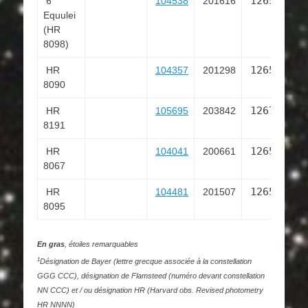
126597
6
104538
201616
Equulei
3
(HR
8098)
126566
HR
104357
201298
8090
2
126774
HR
105695
203842
8191
2
126519
HR
104041
200661
8067
4
126587
HR
104481
201507
8095
5
En gras
, étoiles remarquables
1
Désignation de Bayer (lettre grecque associée à la constellation
GGG CCC), désignation de Flamsteed (numéro devant constellation
NN CCC) et / ou désignation HR (Harvard obs. Revised photometry
HR NNNN)