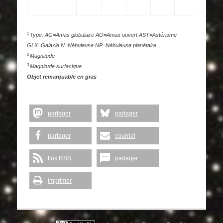
1
Type: AG=Amas globulaire AO=Amas ouvert AST=Astérisme
GLX=Galaxie N=Nébuleuse NP=Nébuleuse planétaire
2
Magnitude
3
Magnitude surfacique
Objet remarquable en gras
partager
partager
partager
courriel
flux RSS
partager
imprimer