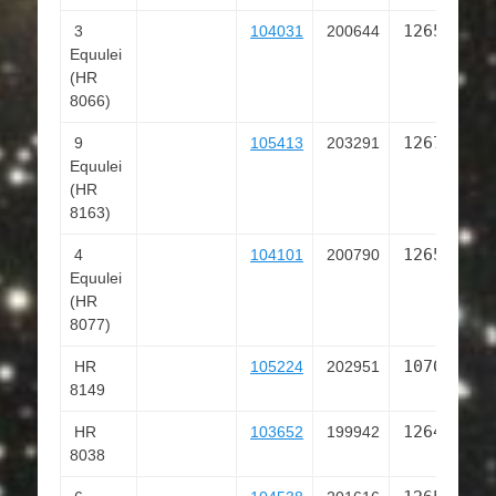
126518
3
104031
200644
Equulei
3
(HR
8066)
126719
9
105413
203291
Equulei
0
(HR
8163)
126535
4
104101
200790
Equulei
2
(HR
8077)
107020
HR
105224
202951
8149
5
126447
HR
103652
199942
8038
0