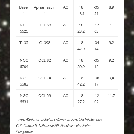
Basel
Apriamasvili
AO
18
-05
8,9
1
1
48.1
51
NGC
OCL 58
AO
18
-12
9
6625
23.2
03
Tr 35
Cr 398
AO
18
-04
9,2
42.9
14
NGC
OCL 82
AO
18
-05
9,2
6704
50.9
12
NGC
OCL 74
AO
18
-06
9,4
6683
42.2
17
NGC
OCL 59
AO
18
-12
11,7
6631
27.2
02
1
Type: AG=Amas globulaire AO=Amas ouvert AST=Astérisme
GLX=Galaxie N=Nébuleuse NP=Nébuleuse planétaire
2
Magnitude