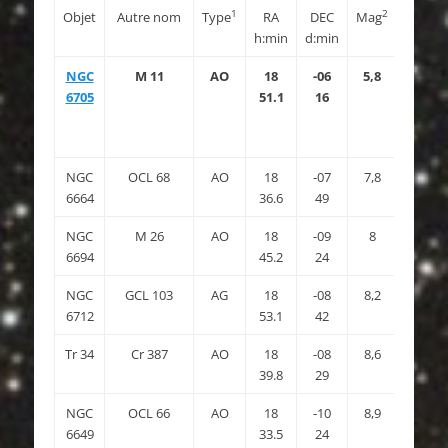
1
2
3
Objet
Autre nom
Type
RA
DEC
Mag
M.S
h:min
d:min
NGC
M 11
AO
18
-06
5,8
9
6705
51.1
16
NGC
OCL 68
AO
18
-07
7,8
6664
36.6
49
NGC
M 26
AO
18
-09
8
12
6694
45.2
24
NGC
GCL 103
AG
18
-08
8,2
6712
53.1
42
Tr 34
Cr 387
AO
18
-08
8,6
39.8
29
NGC
OCL 66
AO
18
-10
8,9
6649
33.5
24