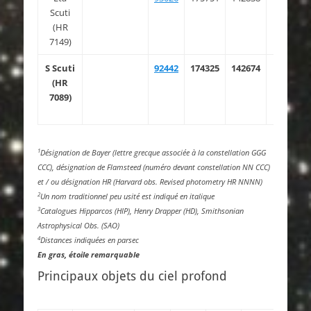
Scuti
03.670
(HR
7149)
S Scuti
92442
174325
142674
18 50
(HR
20.037
7089)
1
Désignation de Bayer (lettre grecque associée à la constellation GGG
CCC), désignation de Flamsteed (numéro devant constellation NN CCC)
et / ou désignation HR (Harvard obs. Revised photometry HR NNNN)
2
Un nom traditionnel peu usité est indiqué en italique
3
Catalogues Hipparcos (HIP), Henry Drapper (HD), Smithsonian
Astrophysical Obs. (SAO)
4
Distances indiquées en parsec
En gras, étoile remarquable
Principaux objets du ciel profond