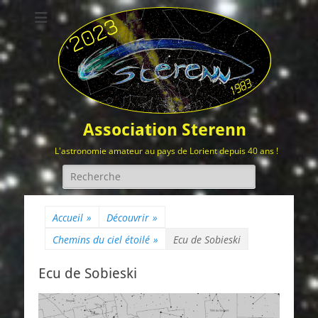
Association Sterenn
L'astronomie amateur au pays de Lorient depuis 40 ans !
Rechercher :
Accueil
»
Découvrir
»
Chemins du ciel étoilé
»
Ecu de Sobieski
Ecu de Sobieski