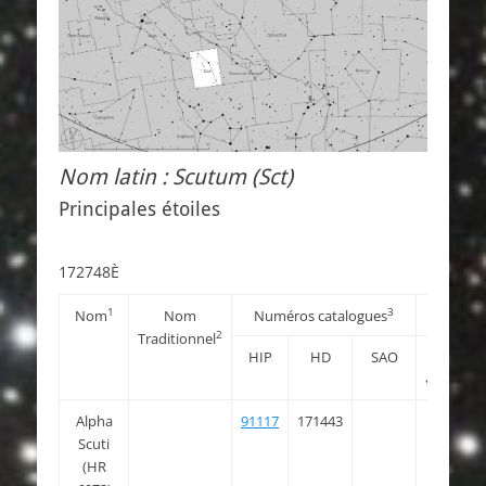
Nom latin : Scutum (Sct)
Principales étoiles
172748È
1
3
Nom
Nom
Numéros catalogues
Coord
2
Traditionnel
HIP
HD
SAO
RAJ2000
« h:m:s »
Alpha
91117
171443
18 35
Scuti
12.427
(HR