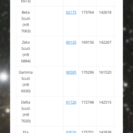
6973)
Beta
92175
173764
142618
18 47
Scuti
10.473
(HR
7063)
Zeta
90135
169156
142267
18 23
Scuti
39.582
(HR
6884)
Gamma
90595
170296
161520
18 29
Scuti
11.854
(HR
6930)
Delta
91726
172748
142515
18 42
Scuti
16.427
(HR
7020)
Eta
93026
175751
142838
18 57