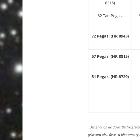
8315)
62 Tau Pegasi
72 Pegasi (HR 8943)
57 Pegasi (HR 8815)
51 Pegasi (HR 8729)
1
Désignation de Bayer (lettre grec
(Harvard obs. Revised photometr