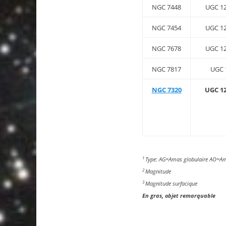
NGC 7448
UGC 1
NGC 7454
UGC 1
NGC 7678
UGC 1
NGC 7817
UGC 
NGC 7320
UGC 1
1
Type: AG=Amas globulaire AO=Am
2
Magnitude
3
Magnitude surfacique
En gras, objet remarquable