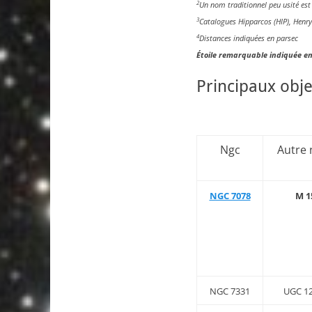
2
Un nom traditionnel peu usité est 
3
Catalogues Hipparcos (HIP), Henr
4
Distances indiquées en parsec
Étoile remarquable indiquée en
Principaux obje
Ngc
Autre
NGC 7078
M 1
NGC 7331
UGC 1