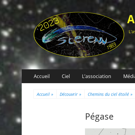
A
L'a
Menu
Aller
Accueil
Ciel
L’association
Médi
au
principal
contenu
Accueil
»
Découvrir
»
Chemins du ciel étoilé
»
Pégase