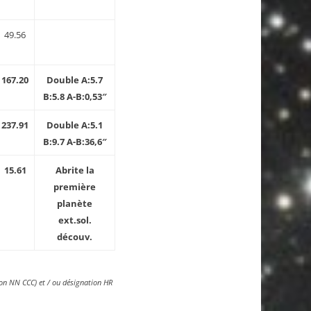
49.56
167.20
Double A:5.7
B:5.8 A-B:0,53″
237.91
Double A:5.1
B:9.7 A-B:36,6″
15.61
Abrite la
première
planète
ext.sol.
découv.
ion NN CCC) et / ou désignation HR