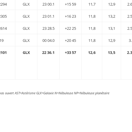
2294
GLX
23 00.1
+15 59
11,7
12,9
2.
2305
GLX
23 01.1
+16 23
11,8
13,2
2.
2614
GLX
23 28.5
+22 25
11,8
13,1
2.
19
GLX
00 04.0
+20 45
11,8
12,9
3
2101
GLX
22 36.1
+33 57
12,6
13,5
2.
as ouvert AST=Astérisme GLX=Galaxie N=Nébuleuse NP=Nébuleuse planétaire