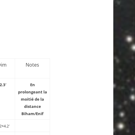
Dim
Notes
2.3′
En
prolongeant la
moitié de la
distance
Biham/Enif
2×4.2′