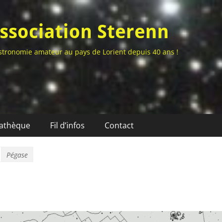
ssociation Sterenn
stronomie amateur au pays de Lorient depuis 40 ans !
athèque
Fil d’infos
Contact
Pégase