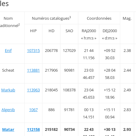
les
3
Nom
Numéros catalogues
Coordonnées
Mag.
2
aditionnel
HIP
HD
SAO
RAJ2000
DEJ2000
« h:m:s »
« d:m:s »
Enif
107315
206778
127029
21 44
+09 52
2.38
11.156
30.03
Scheat
113881
217906
90981
23 03
+28 04
2.44
46.457
58.03
Markab
113963
218045
108378
23 04
+15 12
2.49
45.653
18.96
Algenib
1067
886
91781
00 13
+15 11
2.83
14.151
00.94
Matar
112158
215182
90734
22 43
+30 13
2.93