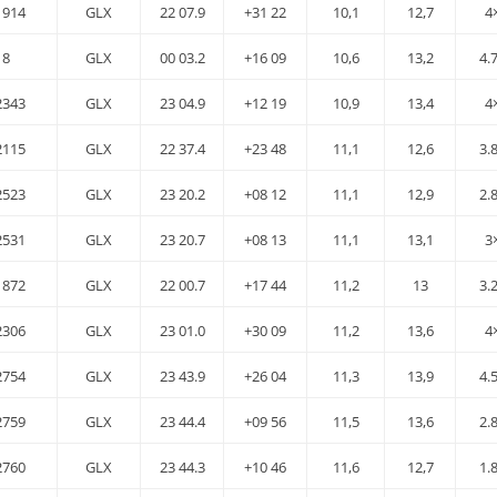
1914
GLX
22 07.9
+31 22
10,1
12,7
4
 8
GLX
00 03.2
+16 09
10,6
13,2
4.
2343
GLX
23 04.9
+12 19
10,9
13,4
4
2115
GLX
22 37.4
+23 48
11,1
12,6
3.
2523
GLX
23 20.2
+08 12
11,1
12,9
2.
2531
GLX
23 20.7
+08 13
11,1
13,1
3
1872
GLX
22 00.7
+17 44
11,2
13
3.
2306
GLX
23 01.0
+30 09
11,2
13,6
4
2754
GLX
23 43.9
+26 04
11,3
13,9
4.
2759
GLX
23 44.4
+09 56
11,5
13,6
2.
2760
GLX
23 44.3
+10 46
11,6
12,7
1.