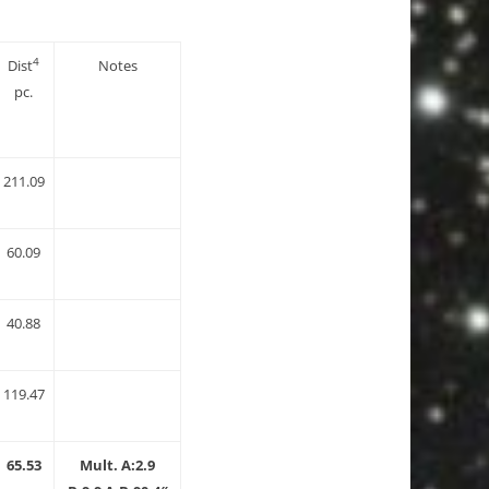
4
Dist
Notes
pc.
211.09
60.09
40.88
119.47
65.53
Mult. A:2.9