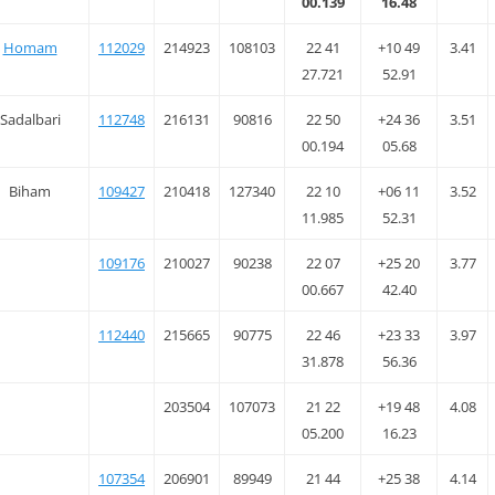
00.139
16.48
Homam
112029
214923
108103
22 41
+10 49
3.41
27.721
52.91
Sadalbari
112748
216131
90816
22 50
+24 36
3.51
00.194
05.68
Biham
109427
210418
127340
22 10
+06 11
3.52
11.985
52.31
109176
210027
90238
22 07
+25 20
3.77
00.667
42.40
112440
215665
90775
22 46
+23 33
3.97
31.878
56.36
203504
107073
21 22
+19 48
4.08
05.200
16.23
107354
206901
89949
21 44
+25 38
4.14