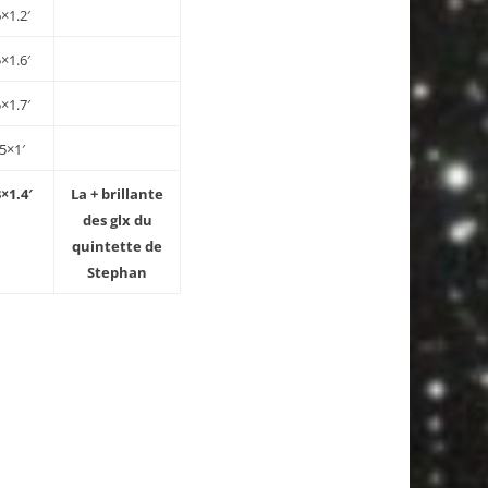
6×1.2′
5×1.6′
5×1.7′
.5×1′
3×1.4′
La + brillante
des glx du
quintette de
Stephan