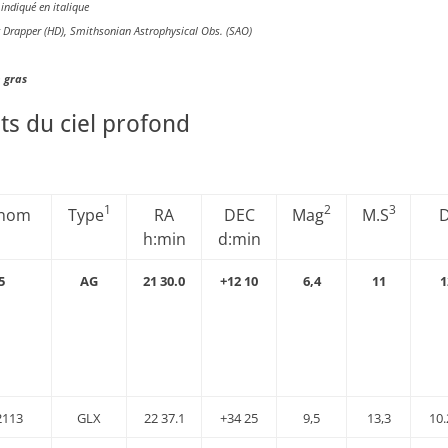
indiqué en italique
y Drapper (HD), Smithsonian Astrophysical Obs. (SAO)
 gras
ts du ciel profond
1
2
3
 nom
Type
RA
DEC
Mag
M.S
h:min
d:min
5
AG
21 30.0
+12 10
6,4
11
1
2113
GLX
22 37.1
+34 25
9,5
13,3
10.