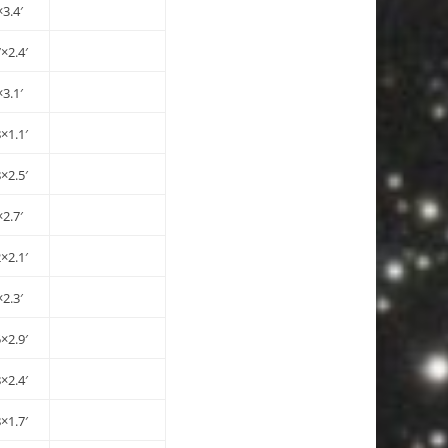
×3.4′
7×2.4′
×3.1′
8×1.1′
8×2.5′
×2.7′
2×2.1′
×2.3′
5×2.9′
8×2.4′
8×1.7′