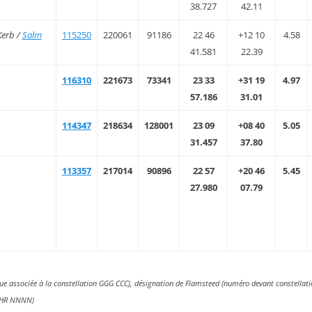
38.727
42.11
Kerb /
Salm
115250
220061
91186
22 46
+12 10
4.58
41.581
22.39
116310
221673
73341
23 33
+31 19
4.97
57.186
31.01
114347
218634
128001
23 09
+08 40
5.05
31.457
37.80
113357
217014
90896
22 57
+20 46
5.45
27.980
07.79
que associée à la constellation GGG CCC), désignation de Flamsteed (numéro devant constellat
y HR NNNN)