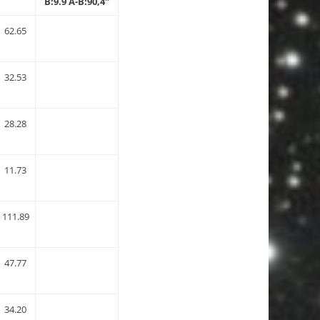
B:9.9 A-B:90,4″
62.65
32.53
28.28
11.73
111.89
47.77
34.20