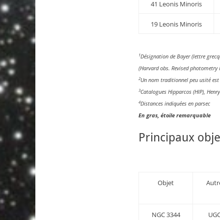
41 Leonis Minoris
19 Leonis Minoris
1
Désignation de Bayer (lettre grec
(Harvard obs. Revised photometr
2
Un nom traditionnel peu usité est 
3
Catalogues Hipparcos (HIP), Henr
4
Distances indiquées en parsec
En gras, étoile remarquable
Principaux obje
Objet
Aut
NGC 3344
UGC