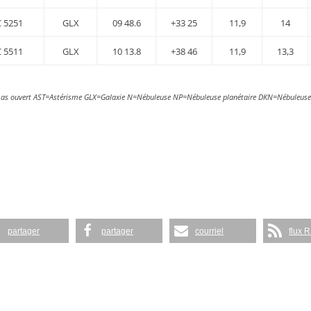
 5251
GLX
09 48.6
+33 25
11,9
14
 5511
GLX
10 13.8
+38 46
11,9
13,3
as ouvert AST=Astérisme GLX=Galaxie N=Nébuleuse NP=Nébuleuse planétaire DKN=Nébuleu
partager
partager
courriel
flux 