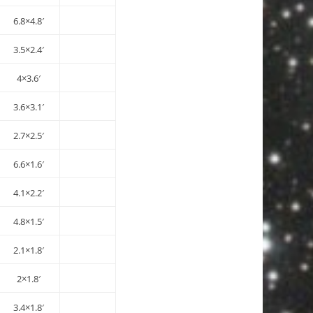
6.8×4.8′
3.5×2.4′
4×3.6′
3.6×3.1′
2.7×2.5′
6.6×1.6′
4.1×2.2′
4.8×1.5′
2.1×1.8′
2×1.8′
3.4×1.8′