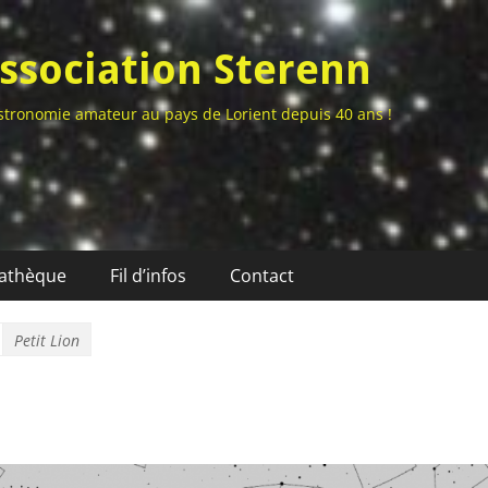
ssociation Sterenn
stronomie amateur au pays de Lorient depuis 40 ans !
athèque
Fil d’infos
Contact
Petit Lion