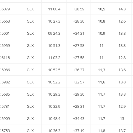
 6079
GLX
11 00.4
+28 59
10,5
14,3
 5663
GLX
10 27.3
+28 30
10,8
12,6
 5001
GLX
09 24.3
+34 31
10,9
13,8
 5959
GLX
10 51.3
+27 58
11
13,3
 6118
GLX
11 03.2
+27 58
11
12,8
 5986
GLX
10 52.5
+36 37
11,3
13,6
 5982
GLX
10 52.2
+32 57
11,6
13,8
 5685
GLX
10 29.3
+29 30
11,7
13,8
 5731
GLX
10 32.9
+28 31
11,7
12,9
 5909
GLX
10 48.4
+34 43
11,7
13
 5753
GLX
10 36.3
+37 19
11,8
13,7