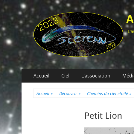
A
L'a
Menu
Aller
Accueil
Ciel
L’association
Médi
au
principal
contenu
Accueil
»
Découvrir
»
Chemins du ciel étoilé
»
Petit Lion