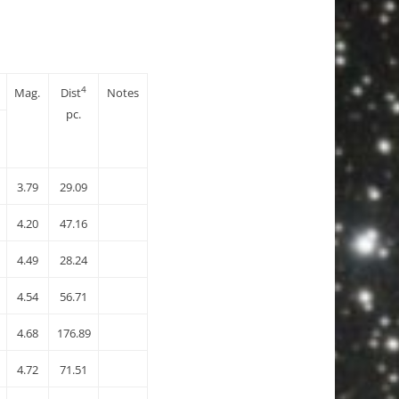
4
Mag.
Dist
Notes
pc.
3.79
29.09
4.20
47.16
4.49
28.24
4.54
56.71
4.68
176.89
4.72
71.51