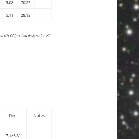
5.08
70.25
5.11
28.13
ion NN CCC) et / ou désignation HR
Dim
Notes
7.1×6.8′