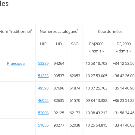
les
2
3
Nom Traditionnel
Numéros catalogues
Coordonnées
HIP
HD
SAO
RAJ2000
DEJ2000
« h:m:s »
« d:m:s »
Praecipua
53229
94264
10 53 18.703
+34 12 53.56
51233
90537
62053
10 27 53.005
+36 42 26.00
49593
87696
61874
10 07 25.763
+35 14 40.90
46952
82635
61570
09 34 13.382
+36 23 51.22
52098
92125
62173
10 38 43.213
+31 58 34.46
51056
90277
62038
10 25 54.815
+33 47 46.03