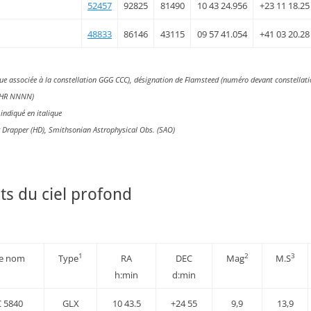
52457
92825
81490
10 43 24.956
+23 11 18.25
48833
86146
43115
09 57 41.054
+41 03 20.28
que associée à la constellation GGG CCC), désignation de Flamsteed (numéro devant constellat
y HR NNNN)
indiqué en italique
y Drapper (HD), Smithsonian Astrophysical Obs. (SAO)
ts du ciel profond
1
2
3
re nom
Type
RA
DEC
Mag
M.S
h:min
d:min
 5840
GLX
10 43.5
+24 55
9,9
13,9