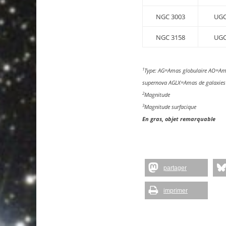
NGC 3003
UGC
NGC 3158
UGC
1
Type: AG=Amas globulaire AO=Am
supernova AGLX=Amas de galaxies
2
Magnitude
3
Magnitude surfacique
En gras, objet remarquable
partager
imprimer