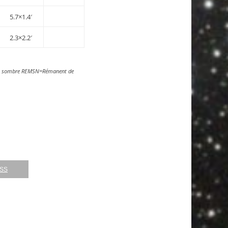
5.7×1.4′
2.3×2.2′
se sombre REMSN=Rémanent de
RSS