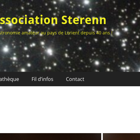
ssociation Sterenn
stronomie amateur au pays de Lorient depuis 40 ans !
athèque
Fil d’infos
Contact