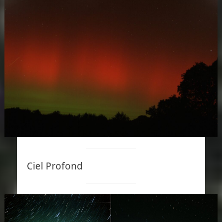
Ciel Profond