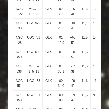
NGC
MCG –
GLX
02
-06
11,3
12,9
2.
1022
1- 7- 25
38.5
41
NGC
UGC 992
GLX
01
+01
11,4
13,8
3.
533
25.5
46
NGC
UGC 763
GLX
01
+00
11,5
14,1
4
428
12.9
59
NGC
UGC 806
GLX
01
-00
11,5
13,5
3
450
15.5
52
NGC
MCG –
GLX
01
-07
11,5
13,4
2
636
1- 5- 13
39.1
31
NGC
NGC 153
GLX
00
-09
11,6
13,4
3.
151
34.0
42
NGC
NGC 151
GLX
00
-09
11,6
99,9
3.
153
34.0
42