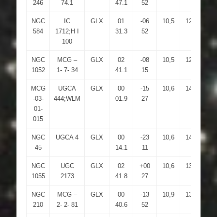
246
74.1
47.1
52
NGC
IC
GLX
01
-06
10,5
12,9
3.
584
1712;H I
31.3
52
100
NGC
MCG –
GLX
02
-08
10,5
12,5
2
1052
1- 7- 34
41.1
15
MCG
UGCA
GLX
00
-15
10,6
14,6
1
-03-
444;WLM
01.9
27
01-
015
NGC
UGCA 4
GLX
00
-23
10,6
14,7
7.
45
14.1
11
NGC
UGC
GLX
02
+00
10,6
13,7
7
1055
2173
41.8
27
NGC
MCG –
GLX
00
-13
10,9
13,8
4.
210
2- 2- 81
40.6
52