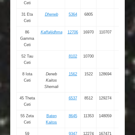
Ceti
16.772
31 Eta
Dheneb
5364
6805
01 08
Ceti
35.392
86
Kaffaljidhma
12706
16970
110707
02 43
Gamma
18.039
Ceti
52 Tau
8102
10700
01 44
Ceti
04.083
8 Iota
Deneb
1562
1522
128694
00 19
Ceti
Kaitos
25.674
Shemali
45 Theta
6537
8512
129274
01 24
Ceti
01.405
55 Zeta
Baten
8645
11353
148059
01 51
Ceti
Kaitos
27.633
59
9347
12274
167471
02 00