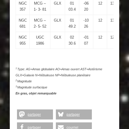
NGC
MCG –
GLX
01
-06
12
13,4
2.
357
1- 3- 81
03.4
20
NGC
MCG –
GLX
01
-10
12
13,4
2.
681
2- 5- 52
49.2
26
NGC
UGC
GLX
02
-01
12
12,6
2.
955
1986
30.6
07
1
Type: AG=Amas globulaire AO=Amas ouvert AST=Astérisme
GLX=Galaxie N=Nébuleuse NP=Nébuleuse planétaire
2
Magnitude
3
Magnitude surfacique
En gras, objet remarquable
partager
partager
partager
courriel