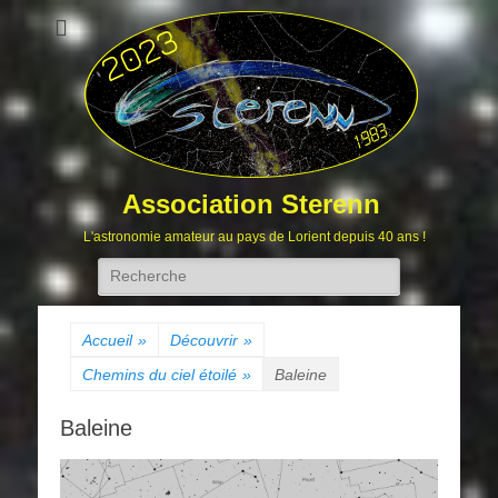
Association Sterenn
L'astronomie amateur au pays de Lorient depuis 40 ans !
Rechercher :
Accueil
»
Découvrir
»
Chemins du ciel étoilé
»
Baleine
Baleine