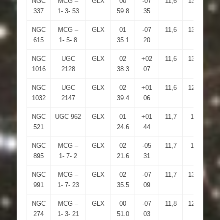
NGC
MCG –
GLX
00
-07
11,6
13,3
3
337
1- 3- 53
59.8
35
NGC
MCG –
GLX
01
-07
11,6
13,3
3.
615
1- 5- 8
35.1
20
NGC
UGC
GLX
02
+02
11,6
13,5
2.
1016
2128
38.3
07
NGC
UGC
GLX
02
+01
11,6
12,9
3.
1032
2147
39.4
06
NGC
UGC 962
GLX
01
+01
11,7
14
3
521
24.6
44
NGC
MCG –
GLX
02
-05
11,7
14
3.
895
1- 7- 2
21.6
31
NGC
MCG –
GLX
02
-07
11,7
13,5
3
991
1- 7- 23
35.5
09
NGC
MCG –
GLX
00
-07
11,8
12,6
1.
274
1- 3- 21
51.0
03