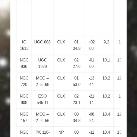
IC
UGC 668
GLX
01
+02
9,2
15
16.
1613
04.9
08
NGC
UGC
GLX
02
-01
10,1
13,2
4.
936
1929
27.6
09
NGC
MCG –
GLX
01
-13
10,2
12,8
4.
720
2- 5- 68
53.0
44
NGC
ESO
GLX
02
-21
10,2
13
6.
908
545-11
23.1
14
NGC
MCG –
GLX
00
-08
10,4
12,9
4.
157
2- 2- 56
34.8
24
NGC
PK 118-
NP
00
-11
10,4
13,5
24