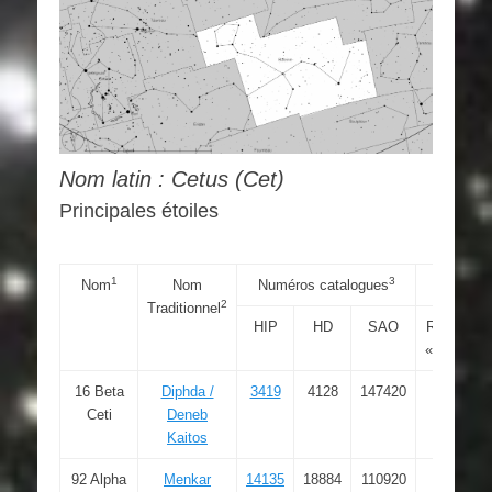
Nom latin : Cetus (Cet)
Principales étoiles
1
3
Nom
Nom
Numéros catalogues
Coord
2
Traditionnel
HIP
HD
SAO
RAJ2000
« h:m:s »
16 Beta
Diphda /
3419
4128
147420
00 43
Ceti
Deneb
35.371
Kaitos
92 Alpha
Menkar
14135
18884
110920
03 02