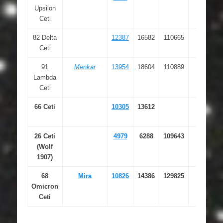
Upsilon
00.309
Ceti
82 Delta
12387
16582
110665
02 39
Ceti
28.956
91
Menkar
13954
18604
110889
02 59
Lambda
42.900
Ceti
66 Ceti
10305
13612
02 12
47.541
26 Ceti
4979
6288
109643
01 03
(Wolf
49.028
1907)
68
Mira
10826
14386
129825
02 19
Omicron
20.788
Ceti