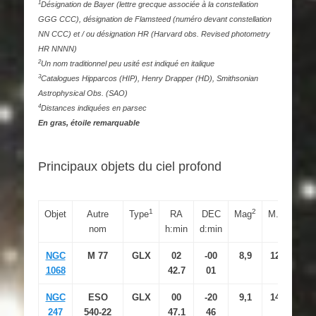
1
Désignation de Bayer (lettre grecque associée à la constellation
GGG CCC), désignation de Flamsteed (numéro devant constellation
NN CCC) et / ou désignation HR (Harvard obs. Revised photometry
HR NNNN)
2
Un nom traditionnel peu usité est indiqué en italique
3
Catalogues Hipparcos (HIP), Henry Drapper (HD), Smithsonian
Astrophysical Obs. (SAO)
4
Distances indiquées en parsec
En gras, étoile remarquable
Principaux objets du ciel profond
1
2
3
Objet
Autre
Type
RA
DEC
Mag
M.S
nom
h:min
d:min
NGC
M 77
GLX
02
-00
8,9
12,8
7.
1068
42.7
01
NGC
ESO
GLX
00
-20
9,1
14,4
21
247
540-22
47.1
46