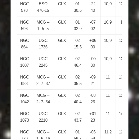
NGC
ESO
GLX
01
-22
10,9
13,7
4
578
476-15
30.5
40
NGC
MCG –
GLX
01
-07
10,9
13
2.
596
1- 5- 5
32.9
02
NGC
UGC
GLX
02
+06
10,9
13,8
4.
864
1736
15.5
00
NGC
UGC
GLX
02
-00
10,9
13,1
3.
1087
2245
46.4
30
NGC
MCG –
GLX
02
-09
11
13,4
4.
988
2- 7- 37
35.5
21
NGC
MCG –
GLX
02
-08
11
13,9
4
1042
2- 7- 54
40.4
26
NGC
UGC
GLX
02
+01
11
14,2
4.
1073
2210
43.7
23
NGC
MCG –
GLX
01
-05
11,2
12,7
4.
779
1- 6- 16
59.7
58