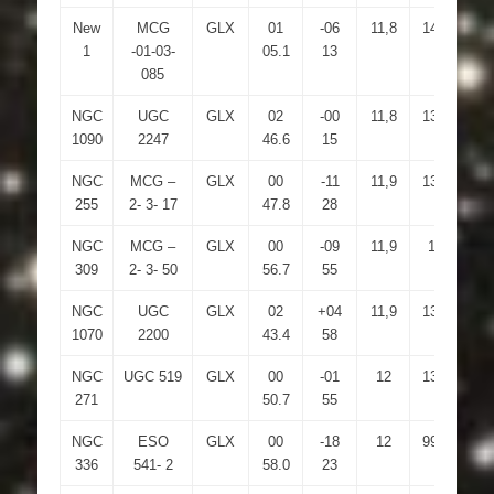
New
MCG
GLX
01
-06
11,8
14,4
4.
1
-01-03-
05.1
13
085
NGC
UGC
GLX
02
-00
11,8
13,8
3.
1090
2247
46.6
15
NGC
MCG –
GLX
00
-11
11,9
13,9
3.
255
2- 3- 17
47.8
28
NGC
MCG –
GLX
00
-09
11,9
14
3
309
2- 3- 50
56.7
55
NGC
UGC
GLX
02
+04
11,9
13,4
2.
1070
2200
43.4
58
NGC
UGC 519
GLX
00
-01
12
13,3
2.
271
50.7
55
NGC
ESO
GLX
00
-18
12
99,9
0.
336
541- 2
58.0
23