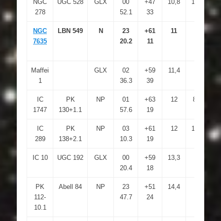
NGC
UGC 528
GLX
00
+47
10,8
12,2
2
278
52.1
33
NGC
LBN 549
N
23
+61
11
7635
20.2
11
Maffei
GLX
02
+59
11,4
10
1
36.3
39
IC
PK
NP
01
+63
12
8,7
1747
130+1.1
57.6
19
IC
PK
NP
03
+61
12
12,3
289
138+2.1
10.3
19
IC 10
UGC 192
GLX
00
+59
13,3
14
6
20.4
18
PK
Abell 84
NP
23
+51
14,4
2
112-
47.7
24
10.1