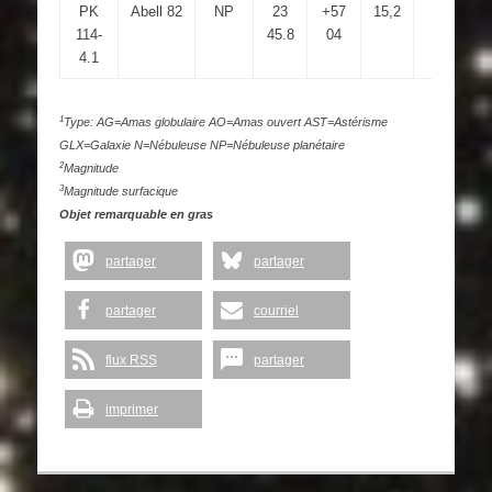
PK
Abell 82
NP
23
+57
15,2
114-
45.8
04
4.1
1
Type: AG=Amas globulaire AO=Amas ouvert AST=Astérisme
GLX=Galaxie N=Nébuleuse NP=Nébuleuse planétaire
2
Magnitude
3
Magnitude surfacique
Objet remarquable en gras
partager
partager
partager
courriel
flux RSS
partager
imprimer