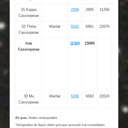
15 Kappa
2599
2905
11256
00 32
Cassiopeiae
59.991
33 Theta
Marfak
5542
6961
22070
01 11
Cassiopeiae
06.162
Iota
11569
15089
02 29
Cassiopeiae
03.961
30 Mu
Marfak
5336
6582
22024
01 08
Cassiopeiae
16.385
En gras
, étoiles remarquables
1
Désignation de Bayer (lettre grecque associée à la constellation