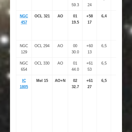
59.3
24
NGC
OCL 321
AO
01
+58
6,4
457
19.5
17
NGC
OCL 294
AO
00
+60
6,5
129
30.0
13
NGC
OCL 330
AO
01
+61
6,5
654
44.0
53
IC
Mel 15
AO+N
02
+61
6,5
1805
32.7
27