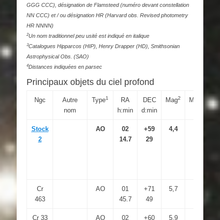
GGG CCC), désignation de Flamsteed (numéro devant constellation
NN CCC) et / ou désignation HR (Harvard obs. Revised photometry
HR NNNN)
2
Un nom traditionnel peu usité est indiqué en italique
3
Catalogues Hipparcos (HIP), Henry Drapper (HD), Smithsonian
Astrophysical Obs. (SAO)
4
Distances indiquées en parsec
Principaux objets du ciel profond
1
2
3
Ngc
Autre
Type
RA
DEC
Mag
M.S
nom
h:min
d:min
Stock
AO
02
+59
4,4
2
14.7
29
Cr
AO
01
+71
5,7
463
45.7
49
Cr 33
AO
02
+60
5,9