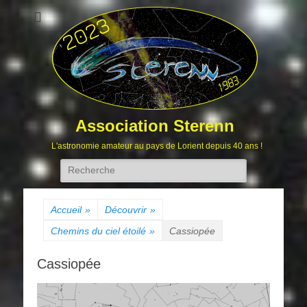
Association Sterenn
L'astronomie amateur au pays de Lorient depuis 40 ans !
Rechercher :
Accueil
»
Découvrir
»
Chemins du ciel étoilé
»
Cassiopée
Cassiopée