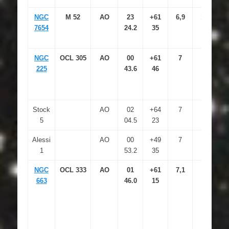
NGC
M 52
AO
23
+61
6,9
12
7654
24.2
35
NGC
OCL 305
AO
00
+61
7
225
43.6
46
Stock
AO
02
+64
7
5
04.5
23
Alessi
AO
00
+49
7
1
53.2
35
NGC
OCL 333
AO
01
+61
7,1
663
46.0
15