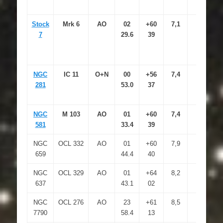
Stock
Mrk 6
AO
02
+60
7,1
7
29.6
39
NGC
IC 11
O+N
00
+56
7,4
281
53.0
37
NGC
M 103
AO
01
+60
7,4
11
581
33.4
39
NGC
OCL 332
AO
01
+60
7,9
659
44.4
40
NGC
OCL 329
AO
01
+64
8,2
637
43.1
02
NGC
OCL 276
AO
23
+61
8,5
7790
58.4
13