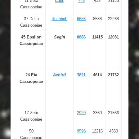
11 Beta
Caph
746
432
21133
00 09
Cassiopeiae
10.685
37 Delta
Ruchbah
6686
8538
22268
01 25
Cassiopeiae
48.951
45 Epsilon
Segin
8886
11415
12031
01 54
Cassiopeiae
23.726
24 Eta
Achird
3821
4614
21732
00 49
Cassiopeiae
06.291
17 Zeta
2920
3360
21566
00 36
Cassiopeiae
58.284
50
9598
12216
4560
02 03
Cassiopeiae
26.106