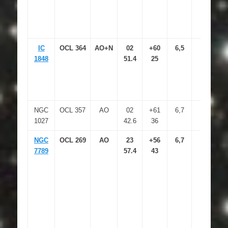
IC
OCL 364
AO+N
02
+60
6,5
1848
51.4
25
NGC
OCL 357
AO
02
+61
6,7
1027
42.6
36
NGC
OCL 269
AO
23
+56
6,7
7789
57.4
43