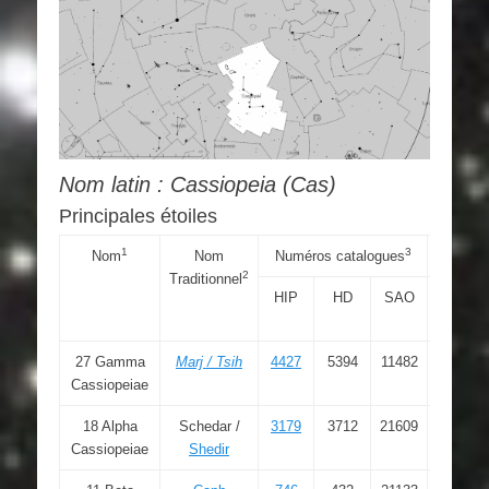
Nom latin :
Cassiopeia (Cas)
Principales étoiles
1
3
Nom
Nom
Numéros catalogues
Coo
2
Traditionnel
HIP
HD
SAO
RAJ200
« h:m:s
27 Gamma
Marj / Tsih
4427
5394
11482
00 56
Cassiopeiae
42.531
18 Alpha
Schedar /
3179
3712
21609
00 40
Cassiopeiae
Shedir
30.441