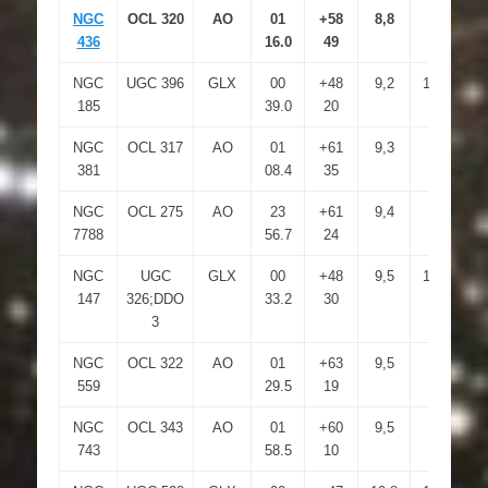
NGC
OCL 320
AO
01
+58
8,8
436
16.0
49
NGC
UGC 396
GLX
00
+48
9,2
14,3
12
185
39.0
20
NGC
OCL 317
AO
01
+61
9,3
381
08.4
35
NGC
OCL 275
AO
23
+61
9,4
7788
56.7
24
NGC
UGC
GLX
00
+48
9,5
14,5
13
147
326;DDO
33.2
30
3
NGC
OCL 322
AO
01
+63
9,5
559
29.5
19
NGC
OCL 343
AO
01
+60
9,5
743
58.5
10