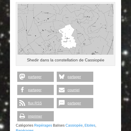
Shedir dans la constellation de Cassiopée
partager
partager
partager
courriel
flux RSS
partager
imprimer
Catégories
Repérages
Balises
Cassiopée
,
Etoiles
,
Repérages