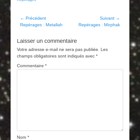
Navigation
← Précédent
Suivant →
Article
Article
Repérages : Metallah
Repérages : Mirphak
de
précédent :
suivant :
l’article
Laisser un commentaire
Votre adresse e-mail ne sera pas publiée.
Les
champs obligatoires sont indiqués avec
*
Commentaire
*
Nom
*