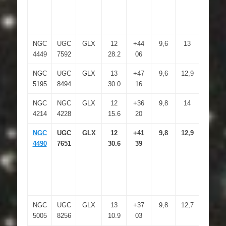
NGC
UGC
GLX
12
+44
9,6
13
6.2×4.
4449
7592
28.2
06
NGC
UGC
GLX
13
+47
9,6
12,9
5.9×4.
5195
8494
30.0
16
NGC
NGC
GLX
12
+36
9,8
14
8.4×7.
4214
4228
15.6
20
NGC
UGC
GLX
12
+41
9,8
12,9
6.4×3.
4490
7651
30.6
39
NGC
UGC
GLX
13
+37
9,8
12,7
5.8×2.
5005
8256
10.9
03