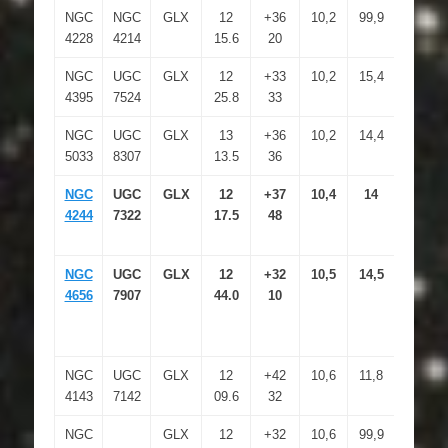
NGC
NGC
GLX
12
+36
10,2
99,9
8.4×7.
4228
4214
15.6
20
NGC
UGC
GLX
12
+33
10,2
15,4
12.3×1
4395
7524
25.8
33
NGC
UGC
GLX
13
+36
10,2
14,4
9.8×3.
5033
8307
13.5
36
NGC
UGC
GLX
12
+37
10,4
14
15.9×1
4244
7322
17.5
48
NGC
UGC
GLX
12
+32
10,5
14,5
15.3×2
4656
7907
44.0
10
NGC
UGC
GLX
12
+42
10,6
11,8
2.9×1.
4143
7142
09.6
32
NGC
GLX
12
+32
10,6
99,9
1.1×0.