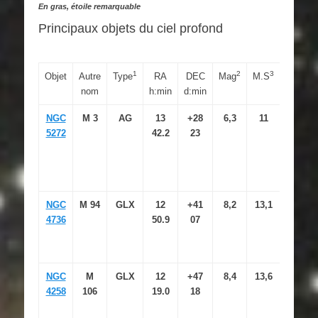
En gras, étoile remarquable
Principaux objets du ciel profond
1
2
3
Objet
Autre
Type
RA
DEC
Mag
M.S
Dim
nom
h:min
d:min
NGC
M 3
AG
13
+28
6,3
11
18.6′
5272
42.2
23
NGC
M 94
GLX
12
+41
8,2
13,1
12.3×10
4736
50.9
07
NGC
M
GLX
12
+47
8,4
13,6
17.4×6
4258
106
19.0
18