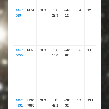
NGC
M 51
GLX
13
+47
8,4
12,9
10.8×6
5194
29.9
12
NGC
M 63
GLX
13
+42
8,6
13,3
12.6×7
5055
15.8
02
NGC
UGC
GLX
12
+32
9,2
13,1
15.2×2
4631
7865
42.1
32