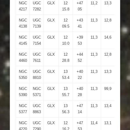
NGC
UGC
GLX
12
+47
11,2
13,3
4.8×1.
4217
7282
15.8
05
NGC
UGC
GLX
12
+43
11,3
12,8
2.9×1.
4138
7139
09.5
41
NGC
UGC
GLX
12
+39
11,3
14,6
5.9×4.
4145
7154
10.0
53
NGC
UGC
GLX
12
+44
11,3
12,8
4.2×1.
4460
7611
28.8
52
NGC
UGC
GLX
13
+40
11,3
13,3
3.2×2.
5350
8810
53.4
22
NGC
NGC
GLX
13
+40
11,3
99,9
4.2×3.
5390
5371
55.7
28
NGC
UGC
GLX
13
+47
11,3
13,4
3.5×2
5377
8863
56.3
14
NGC
UGC
GLX
12
+47
11,4
13,1
3.9×1.
4220
7290
16.2
53