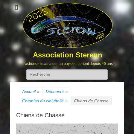
Association Sterenn
L'astronomie amateur au pays de Lorient depuis 40 ans !
Rechercher :
Accueil
»
Découvrir
»
Chemins du ciel étoilé
»
Chiens de Chasse
Chiens de Chasse