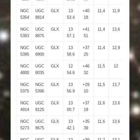
NGC
UGC
GLX
13
+40
11,4
11,9
2.2×2
5354
8814
53.4
18
NGC
UGC
GLX
13
+41
11,4
13,6
2.6×2.
5383
8875
57.1
51
NGC
UGC
GLX
13
+37
11,4
12,9
2.7×1.
5395
8900
58.6
25
NGC
UGC
GLX
12
+46
11,5
12
1.6×1.
4800
8035
54.6
32
NGC
NGC
GLX
13
+29
11,5
13,7
3.3×2.
5375
5396
56.9
10
NGC
UGC
GLX
13
+37
11,6
13,6
3.5×2.
4914
8125
00.7
19
NGC
UGC
GLX
13
+35
11,6
13,6
2.7×2.
5273
8675
42.1
39
NGC
UGC
GLX
12
+39
11,7
13,1
2.4×2.