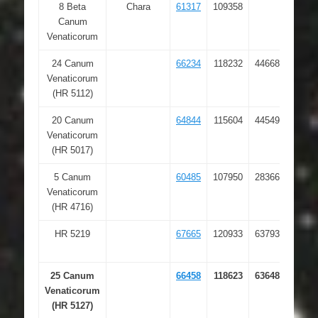
8 Beta
Chara
61317
109358
12 
Canum
44.5
Venaticorum
24 Canum
66234
118232
44668
13 
Venaticorum
27.2
(HR 5112)
20 Canum
64844
115604
44549
13 
Venaticorum
32.5
(HR 5017)
5 Canum
60485
107950
28366
12 
Venaticorum
01.4
(HR 4716)
HR 5219
67665
120933
63793
13 
47.4
25 Canum
66458
118623
63648
13 
Venaticorum
27.6
(HR 5127)