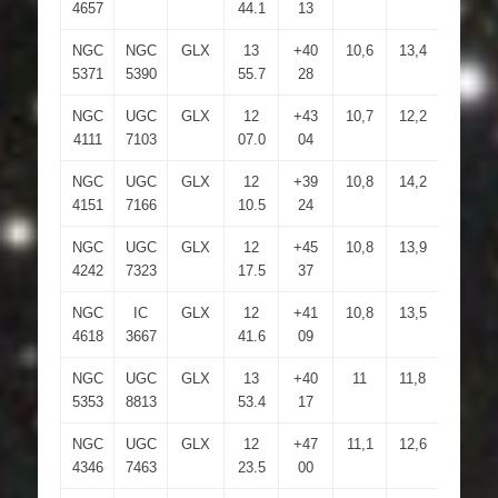
4657
44.1
13
NGC
NGC
GLX
13
+40
10,6
13,4
4.2×3.
5371
5390
55.7
28
NGC
UGC
GLX
12
+43
10,7
12,2
4.6×1
4111
7103
07.0
04
NGC
UGC
GLX
12
+39
10,8
14,2
6.8×5.
4151
7166
10.5
24
NGC
UGC
GLX
12
+45
10,8
13,9
5.2×4
4242
7323
17.5
37
NGC
IC
GLX
12
+41
10,8
13,5
4.2×3.
4618
3667
41.6
09
NGC
UGC
GLX
13
+40
11
11,8
2.8×1.
5353
8813
53.4
17
NGC
UGC
GLX
12
+47
11,1
12,6
3.2×1.
4346
7463
23.5
00