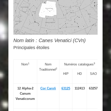
Nom latin : Canes Venatici (CVn)
Principales étoiles
1
3
Nom
Nom
Numéros catalogues
C
2
Traditionnel
HIP
HD
SAO
RAJ2
« h:m:
12 Alpha-2
Cor Caroli
63125
112413
63257
12 
Canum
01.6
Venaticorum