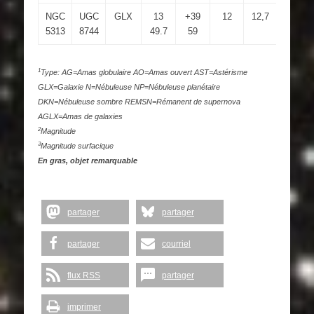
NGC
UGC
GLX
13
+39
12
12,7
1.7×1
5313
8744
49.7
59
1
Type: AG=Amas globulaire AO=Amas ouvert AST=Astérisme
GLX=Galaxie N=Nébuleuse NP=Nébuleuse planétaire
DKN=Nébuleuse sombre REMSN=Rémanent de supernova
AGLX=Amas de galaxies
2
Magnitude
3
Magnitude surfacique
En gras, objet remarquable
partager
partager
partager
courriel
flux RSS
partager
imprimer