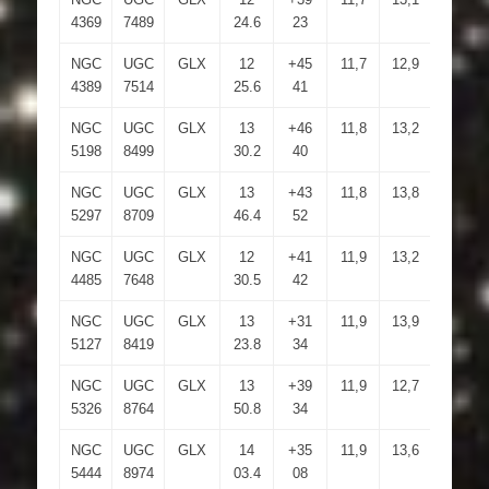
4369
7489
24.6
23
NGC
UGC
GLX
12
+45
11,7
12,9
2.6×1.
4389
7514
25.6
41
NGC
UGC
GLX
13
+46
11,8
13,2
2×1.7
5198
8499
30.2
40
NGC
UGC
GLX
13
+43
11,8
13,8
5.7×1
5297
8709
46.4
52
NGC
UGC
GLX
12
+41
11,9
13,2
2.4×1.
4485
7648
30.5
42
NGC
UGC
GLX
13
+31
11,9
13,9
2.3×1.
5127
8419
23.8
34
NGC
UGC
GLX
13
+39
11,9
12,7
2.2×1.
5326
8764
50.8
34
NGC
UGC
GLX
14
+35
11,9
13,6
2.5×2
5444
8974
03.4
08