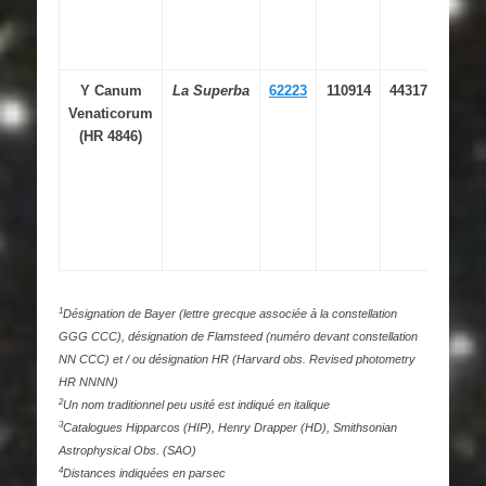
Y Canum
La Superba
62223
110914
44317
12 
Venaticorum
07.8
(HR 4846)
1
Désignation de Bayer (lettre grecque associée à la constellation
GGG CCC), désignation de Flamsteed (numéro devant constellation
NN CCC) et / ou désignation HR (Harvard obs. Revised photometry
HR NNNN)
2
Un nom traditionnel peu usité est indiqué en italique
3
Catalogues Hipparcos (HIP), Henry Drapper (HD), Smithsonian
Astrophysical Obs. (SAO)
4
Distances indiquées en parsec