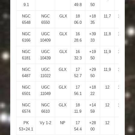
9.1
49.8
50
NGC
NGC
GLX
18
+18
11,7
13,9
2
6548
6550
06.0
35
NGC
UGC
GLX
16
+39
11,8
12,9
2
6166
10409
28.6
33
NGC
UGC
GLX
16
+19
11,9
12,8
2
6181
10439
32.3
50
NGC
UGC
GLX
17
+29
11,9
13,1
1
6487
11022
52.7
50
NGC
UGC
GLX
17
+18
12
13,3
1
6501
11049
56.1
22
NGC
NGC
GLX
18
+14
12
12,3
1
6574
6610
11.9
59
PK
Vy 1-2
NP
17
+28
12
6,7
5
53+24.1
54.4
00