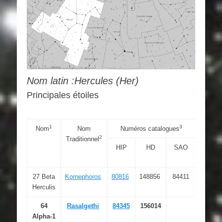
Nom latin :Hercules (Her)
Principales étoiles
1
3
Nom
Nom
Numéros catalogues
Co
2
Traditionnel
HIP
HD
SAO
RAJ20
« h:m:s
27 Beta
Kornephoros
80816
148856
84411
16 30
Herculis
13.20
64
Rasalgethi
84345
156014
17 14
Alpha-1
38.85