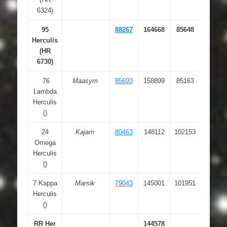
6324)
95
88267
164668
85648
18 01
Herculis
30.40
(HR
6730)
76
Maasym
85693
158899
85163
17 30
Lambda
44.31
Herculis
()
24
Kajam
80463
148112
102153
16 25
Omega
24.95
Herculis
()
7 Kappa
Marsik
79043
145001
101951
16 08
Herculis
04.52
()
RR Her
144578
16 04