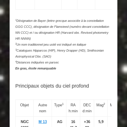
13.10
1
Désignation de Bayer (lettre grecque associée à la constellation
GGG CCC), désignation de Flamsteed (numéro devant constellation
NN CCC) et / ou désignation HR (Harvard obs. Revised photometry
HR NNNN)
2
Un nom traditionnel peu usité est indiqué en italique
3
Catalogues Hipparcos (HIP), Henry Drapper (HD), Smithsonian
Astrophysical Obs. (SAO)
4
Distances indiquées en parsec
En gras, étoile remarquable
Principaux objets du ciel profond
1
2
3
Objet
Autre
Type
RA
DEC
Mag
M.S
nom
h:min
d:min
NGC
M 13
AG
16
+36
5,9
12