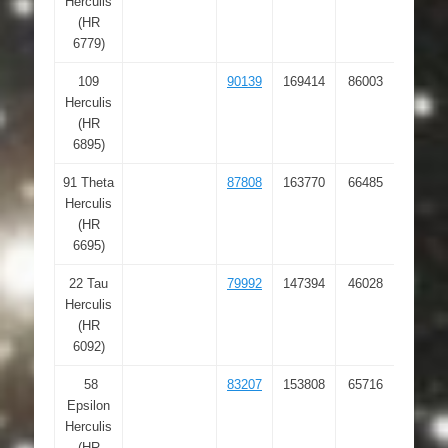
Herculis
(HR
6779)
109
90139
169414
86003
18 23
Herculis
41.89
(HR
6895)
91 Theta
87808
163770
66485
17 56
Herculis
15.18
(HR
6695)
22 Tau
79992
147394
46028
16 19
Herculis
44.43
(HR
6092)
58
83207
153808
65716
17 00
Epsilon
17.37
Herculis
(HR