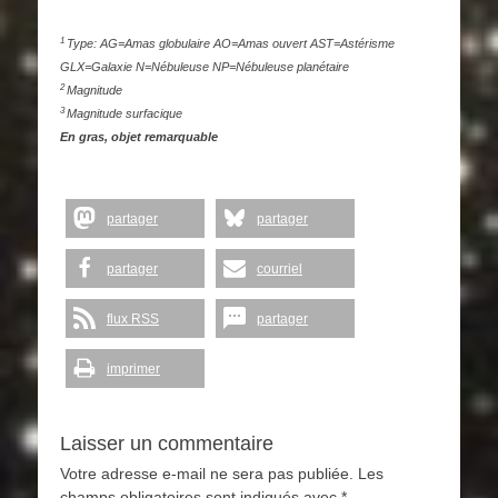
1
Type: AG=Amas globulaire AO=Amas ouvert AST=Astérisme
GLX=Galaxie N=Nébuleuse NP=Nébuleuse planétaire
2
Magnitude
3
Magnitude surfacique
En gras, objet remarquable
partager
partager
partager
courriel
flux RSS
partager
imprimer
Laisser un commentaire
Votre adresse e-mail ne sera pas publiée.
Les
champs obligatoires sont indiqués avec
*