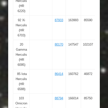
Herculis
53.76
(HR
6220)
92 Xi
87933
163993
85590
17 57
Herculis
45.88
(HR
6703)
20
80170
147547
102107
16 21
Gamma
55.21
Herculis
(HR
6095)
85 Iota
86414
160762
46872
17 39
Herculis
27.88
(HR
6588)
103
88794
166014
85750
18 07
Omicron
32.55