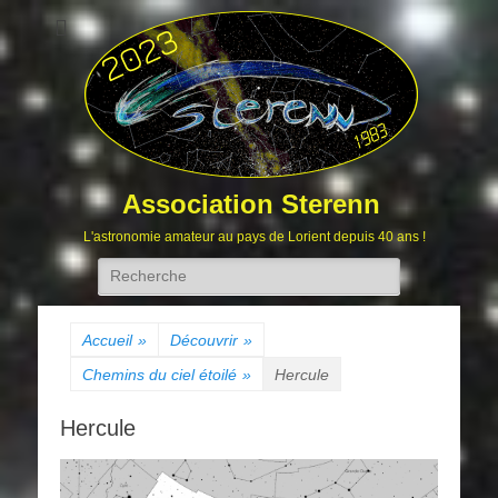
Association Sterenn
L'astronomie amateur au pays de Lorient depuis 40 ans !
Rechercher :
Accueil
»
Découvrir
»
Chemins du ciel étoilé
»
Hercule
Hercule