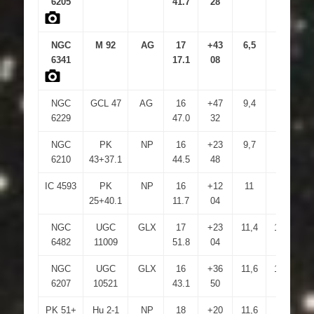
6205
41.7
28
NGC
M 92
AG
17
+43
6,5
11
6341
17.1
08
NGC
GCL 47
AG
16
+47
9,4
6229
47.0
32
NGC
PK
NP
16
+23
9,7
5,9
2
6210
43+37.1
44.5
48
IC 4593
PK
NP
16
+12
11
7,4
1
25+40.1
11.7
04
NGC
UGC
GLX
17
+23
11,4
12,8
2
6482
11009
51.8
04
NGC
UGC
GLX
16
+36
11,6
12,9
6207
10521
43.1
50
PK 51+
Hu 2-1
NP
18
+20
11,6
4,6