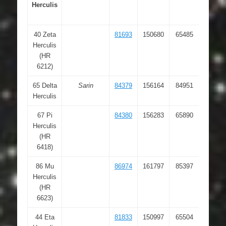
Herculis
40 Zeta
81693
150680
65485
16 41
Herculis
17.16
(HR
6212)
65 Delta
Sarin
84379
156164
84951
17 15
Herculis
01.91
67 Pi
84380
156283
65890
17 15
Herculis
02.83
(HR
6418)
86 Mu
86974
161797
85397
17 46
Herculis
27.51
(HR
6623)
44 Eta
81833
150997
65504
16 42