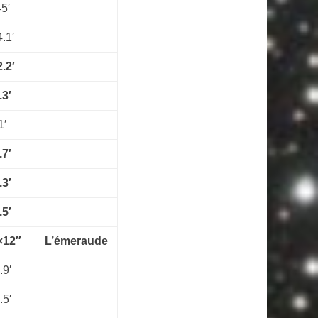
5′
.1′
.2′
.3′
1′
.7′
.3′
.5′
×12″
L’émeraude
.9′
.5′