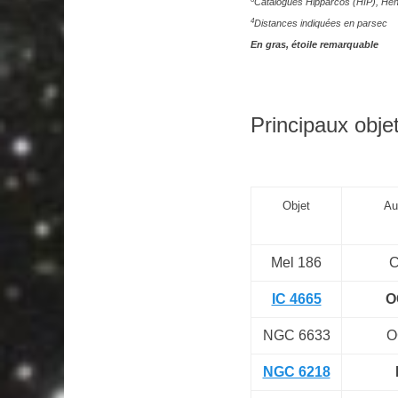
Catalogues Hipparcos (HIP), Hen
4
Distances indiquées en parsec
En gras, étoile remarquable
Principaux objet
Objet
Au
Mel 186
C
IC 4665
O
NGC 6633
O
NGC 6218