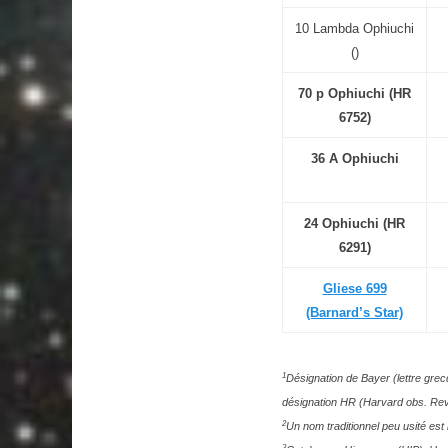
10 Lambda Ophiuchi
()
70 p Ophiuchi (HR
6752)
36 A Ophiuchi
24 Ophiuchi (HR
6291)
Gliese 699
(Barnard’s Star)
1
Désignation de Bayer (lettre gre
désignation HR (Harvard obs. R
2
Un nom traditionnel peu usité est 
3