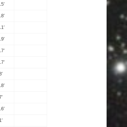
.5′
.8′
.1′
.9′
.7′
.7′
3′
.8′
7′
.6′
1′