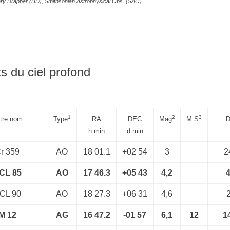
ry Drapper (HD), Smithsonian Astrophysical Obs. (SAO)
s du ciel profond
1
2
3
tre nom
Type
RA
DEC
Mag
M.S
D
h:min
d:min
r 359
AO
18 01.1
+02 54
3
2
CL 85
AO
17 46.3
+05 43
4,2
4
CL 90
AO
18 27.3
+06 31
4,6
2
M 12
AG
16 47.2
-01 57
6,1
12
14