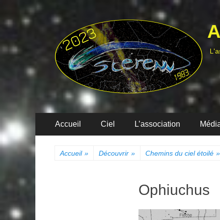
A
L'a
Menu
Aller
Accueil
Ciel
L’association
Médi
au
principal
contenu
Accueil
»
Découvrir
»
Chemins du ciel étoilé
»
Ophiuchus