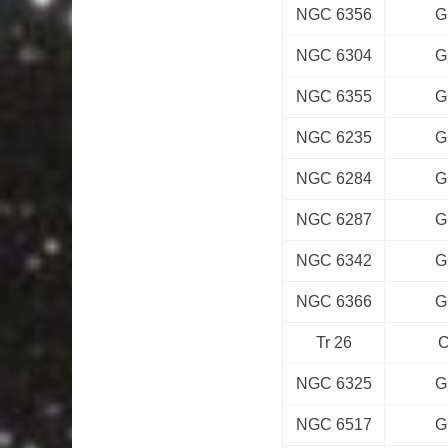
NGC 6356
G
NGC 6304
G
NGC 6355
G
NGC 6235
G
NGC 6284
G
NGC 6287
G
NGC 6342
G
NGC 6366
G
Tr 26
C
NGC 6325
G
NGC 6517
G