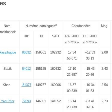
les
3
Nom
Numéros catalogues
Coordonnées
Mag.
2
raditionnel
HIP
HD
SAO
RAJ2000
DEJ2000
« h:m:s »
« d:m:s »
asalhague
86032
159561
102932
17 34
+12 33
2.08
56.071
36.13
Sabik
84012
155125
160332
17 10
-15 43
2.43
22.687
29.66
Khan
81377
149757
160006
16 37
-10 34
2.54
09.539
01.53
Yed Prior
79593
146051
141052
16 14
-03 41
2.73
20.739
39.56