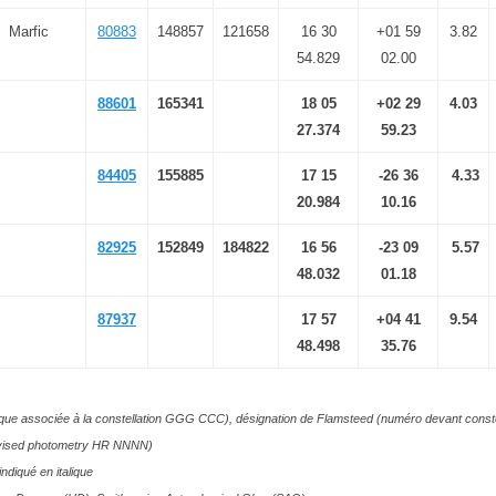
Marfic
80883
148857
121658
16 30
+01 59
3.82
54.829
02.00
88601
165341
18 05
+02 29
4.03
27.374
59.23
84405
155885
17 15
-26 36
4.33
20.984
10.16
82925
152849
184822
16 56
-23 09
5.57
48.032
01.18
87937
17 57
+04 41
9.54
48.498
35.76
cque associée à la constellation GGG CCC), désignation de Flamsteed (numéro devant conste
evised photometry HR NNNN)
indiqué en italique