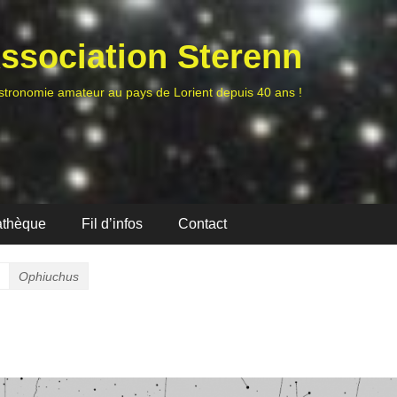
ssociation Sterenn
stronomie amateur au pays de Lorient depuis 40 ans !
athèque
Fil d’infos
Contact
Ophiuchus