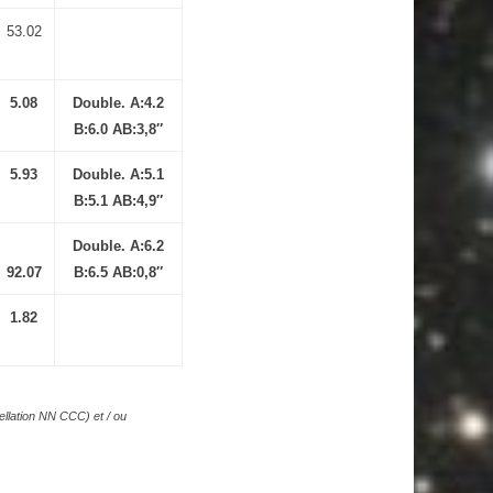
53.02
5.08
Double. A:4.2
B:6.0 AB:3,8″
5.93
Double. A:5.1
B:5.1 AB:4,9″
Double. A:6.2
92.07
B:6.5 AB:0,8″
1.82
llation NN CCC) et / ou