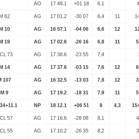
AO
17 48.1
+01 18
6,1
4
M 62
AG
17 01.2
-30 07
6,4
11
14
M 10
AG
16 57.1
-04 06
6,6
12
12
M 19
AG
17 02.6
-26 16
6,8
11
5
CL 73
AG
17 38.6
-23 55
7,4
M 14
AG
17 37.6
-03 15
7,6
12
6
M 107
AG
16 32.5
-13 03
7,8
12
3
M 9
AG
17 19.2
-18 31
7,9
11
5
34+11.1
NP
18 12.1
+06 51
8
4,3
15
CL 57
AG
17 16.6
-28 08
8,1
4
CL 55
AG
17 10.2
-26 35
8,2
3