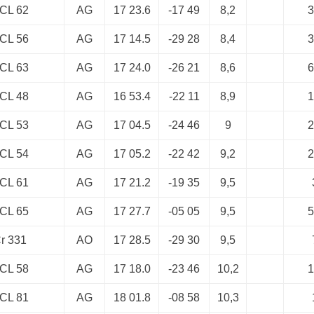
CL 62
AG
17 23.6
-17 49
8,2
3
CL 56
AG
17 14.5
-29 28
8,4
3
CL 63
AG
17 24.0
-26 21
8,6
6
CL 48
AG
16 53.4
-22 11
8,9
1
CL 53
AG
17 04.5
-24 46
9
2
CL 54
AG
17 05.2
-22 42
9,2
2
CL 61
AG
17 21.2
-19 35
9,5
CL 65
AG
17 27.7
-05 05
9,5
5
r 331
AO
17 28.5
-29 30
9,5
CL 58
AG
17 18.0
-23 46
10,2
1
CL 81
AG
18 01.8
-08 58
10,3