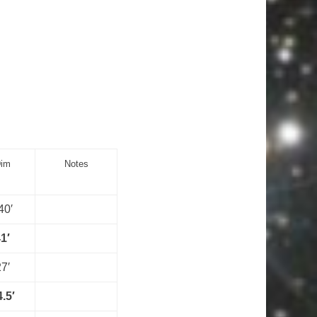
im
Notes
40′
1′
7′
.5′