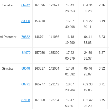
Cebalrai
86742
161096
122671
17 43
+04 34
2.76
28.353
02.28
83000
153210
16 57
+09 22
3.19
40.098
30.11
ed Posterior
79882
146791
141086
16 18
-04 41
3.23
19.290
33.03
84970
157056
185320
17 22
-24 59
3.27
00.579
58.37
Sinistra
88048
163917
142004
17 59
-09 46
3.32
01.592
25.07
88771
165777
123142
18 07
+09 33
3.71
20.984
49.85
87108
161868
122754
17 47
+02 42
3.75
53.561
26.20