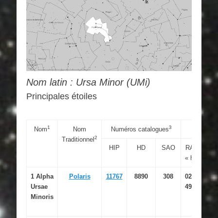
Nom latin : Ursa Minor (UMi)
Principales étoiles
1
3
Nom
Nom
Numéros catalogues
Coordo
2
Traditionnel
HIP
HD
SAO
RAJ2000
« h:m:s »
1 Alpha
Polaris
11767
8890
308
02 31
Ursae
49.095
Minoris