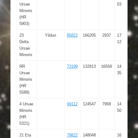
Ursae
03.519
Minoris
(HR
5903)
23
Yildun
85822
166205
2937
17 32
Delta
12.990
Ursae
Minoris
RR
73199
132813
16558
14 57
Ursae
35.005
Minoris
(HR
5589)
4 Ursae
69112
124547
7958
14 08
Minoris
50.927
(HR
5321)
21 Eta
79822
148048
16 17