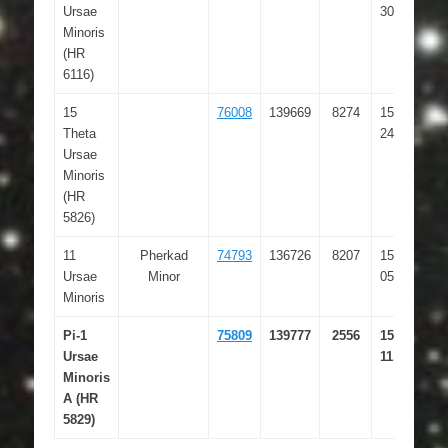
Ursae
30.290
Minoris
(HR
6116)
15
76008
139669
8274
15 31
Theta
24.927
Ursae
Minoris
(HR
5826)
11
Pherkad
74793
136726
8207
15 17
Ursae
Minor
05.889
Minoris
Pi-1
75809
139777
2556
15 29
Ursae
11.186
Minoris
A (HR
5829)