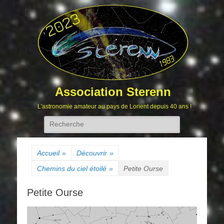
Association Sterenn
L'astronomie amateur au pays de Lorient depuis 40 ans !
Rechercher :
Accueil
»
Découvrir
»
Chemins du ciel étoilé
»
Petite Ourse
Petite Ourse