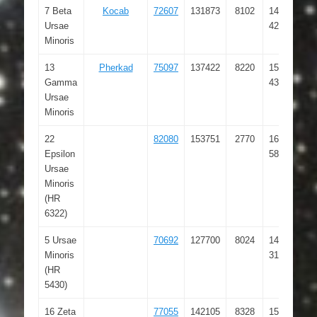
7 Beta
Kocab
72607
131873
8102
14 50
Ursae
42.326
Minoris
13
Pherkad
75097
137422
8220
15 20
Gamma
43.716
Ursae
Minoris
22
82080
153751
2770
16 45
Epsilon
58.246
Ursae
Minoris
(HR
6322)
5 Ursae
70692
127700
8024
14 27
Minoris
31.542
(HR
5430)
16 Zeta
77055
142105
8328
15 44