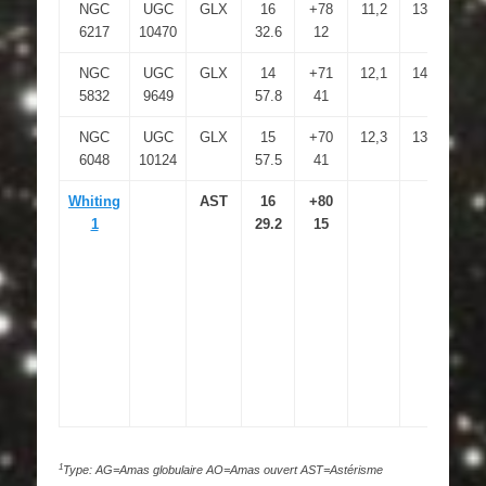
NGC
UGC
GLX
16
+78
11,2
13,2
3.3
6217
10470
32.6
12
NGC
UGC
GLX
14
+71
12,1
14,2
3.6
5832
9649
57.8
41
NGC
UGC
GLX
15
+70
12,3
13,7
2.2
6048
10124
57.5
41
Whiting
AST
16
+80
1
1
29.2
15
1
Type: AG=Amas globulaire AO=Amas ouvert AST=Astérisme