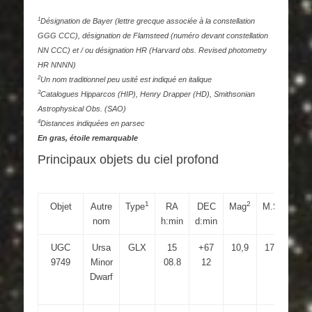
1
Désignation de Bayer (lettre grecque associée à la constellation
GGG CCC), désignation de Flamsteed (numéro devant constellation
NN CCC) et / ou désignation HR (Harvard obs. Revised photometry
HR NNNN)
2
Un nom traditionnel peu usité est indiqué en italique
3
Catalogues Hipparcos (HIP), Henry Drapper (HD), Smithsonian
Astrophysical Obs. (SAO)
4
Distances indiquées en parsec
En gras, étoile remarquable
Principaux objets du ciel profond
1
2
3
Objet
Autre
Type
RA
DEC
Mag
M.S
D
nom
h:min
d:min
UGC
Ursa
GLX
15
+67
10,9
17,8
27.
9749
Minor
08.8
12
Dwarf