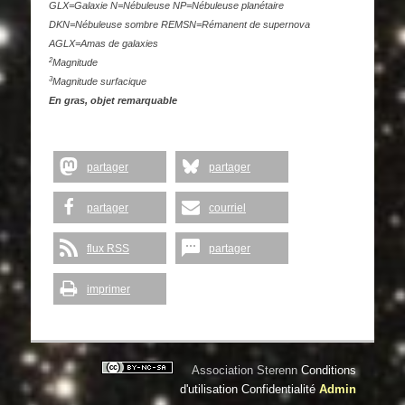
GLX=Galaxie N=Nébuleuse NP=Nébuleuse planétaire
DKN=Nébuleuse sombre REMSN=Rémanent de supernova
AGLX=Amas de galaxies
2
Magnitude
3
Magnitude surfacique
En gras, objet remarquable
partager
partager
partager
courriel
flux RSS
partager
imprimer
Association Sterenn
Conditions
d'utilisation
Confidentialité
Admin