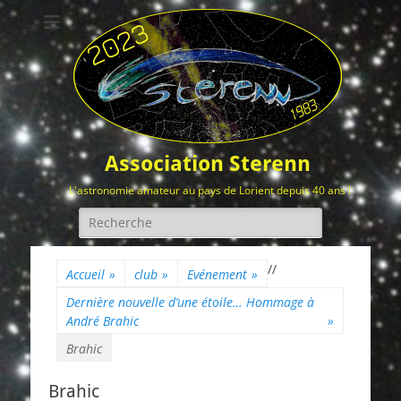
Association Sterenn
L'astronomie amateur au pays de Lorient depuis 40 ans !
Rechercher :
/
/
Accueil
»
club
»
Evénement
»
Dernière nouvelle d’une étoile… Hommage à
André Brahic
»
Brahic
Brahic