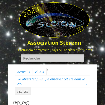
Association Sterenn
L'astronomie amateur au pays de Lorient depuis 40 ans !
Rechercher :
/
Accueil
»
club
»
50 objets (et plus...) à observer cet été dans le
ciel
»
rep_cyg
rep_cyg