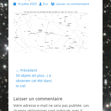
Posted
Author
16 juillet 2020
Eric
Laisser un commentaire
on
Navigation
← Précédent
Article
50 objets (et plus…) à
de
précédent :
observer cet été dans
l’article
le ciel
Laisser un commentaire
Votre adresse e-mail ne sera pas publiée.
Les
champs obligatoires sont indiqués avec
*