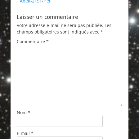
Article
Abell-2151-Her
de
précédent :
l’article
Laisser un commentaire
Votre adresse e-mail ne sera pas publiée.
Les
champs obligatoires sont indiqués avec
*
Commentaire
*
Nom
*
E-mail
*