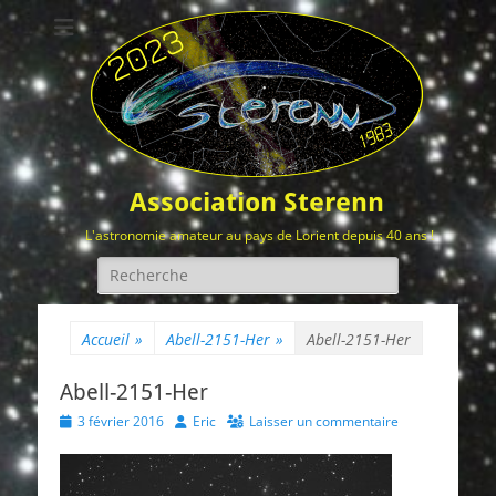
Association Sterenn
L'astronomie amateur au pays de Lorient depuis 40 ans !
Rechercher :
Accueil
»
Abell-2151-Her
»
Abell-2151-Her
Abell-2151-Her
Posted
Author
3 février 2016
Eric
Laisser un commentaire
on