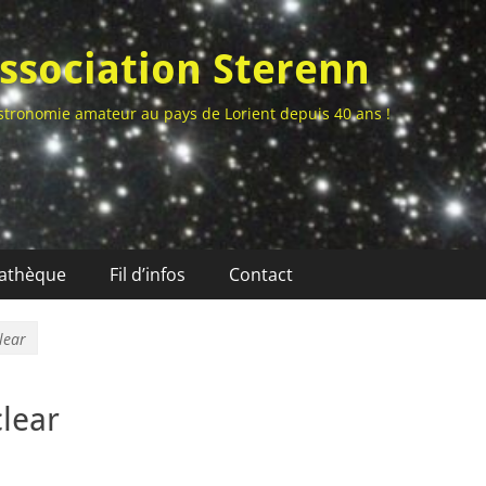
ssociation Sterenn
stronomie amateur au pays de Lorient depuis 40 ans !
athèque
Fil d’infos
Contact
lear
clear