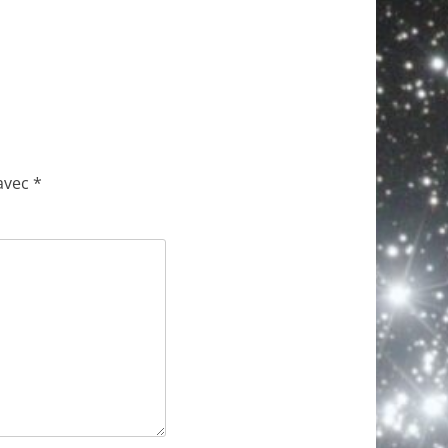
 avec
*