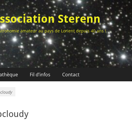
ssociation Sterenn
stronomie amateur au pays de Lorient depuis 40 ans !
athèque
Fil d’infos
Contact
pcloudy
_pcloudy