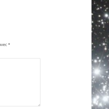
 avec
*