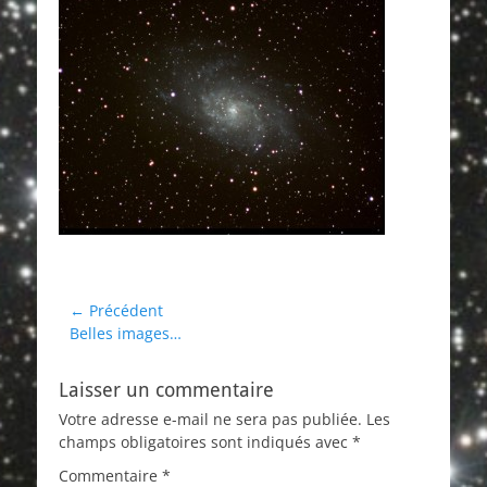
Navigation
← Précédent
Article
Belles images…
de
précédent :
l’article
Laisser un commentaire
Votre adresse e-mail ne sera pas publiée.
Les
champs obligatoires sont indiqués avec
*
Commentaire
*