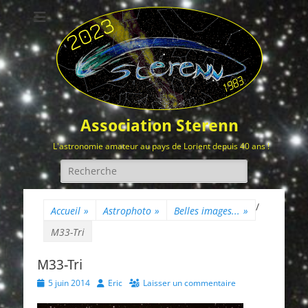
Association Sterenn
L'astronomie amateur au pays de Lorient depuis 40 ans !
Rechercher :
/
Accueil
»
Astrophoto
»
Belles images...
»
M33-Tri
M33-Tri
Posted
Author
5 juin 2014
Eric
Laisser un commentaire
on