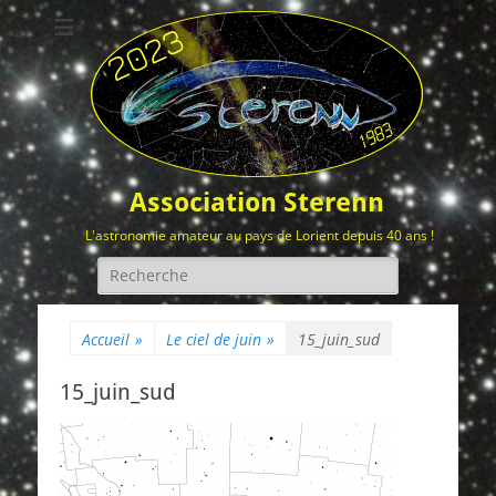
Association Sterenn
L'astronomie amateur au pays de Lorient depuis 40 ans !
Rechercher :
Accueil
»
Le ciel de juin
»
15_juin_sud
15_juin_sud