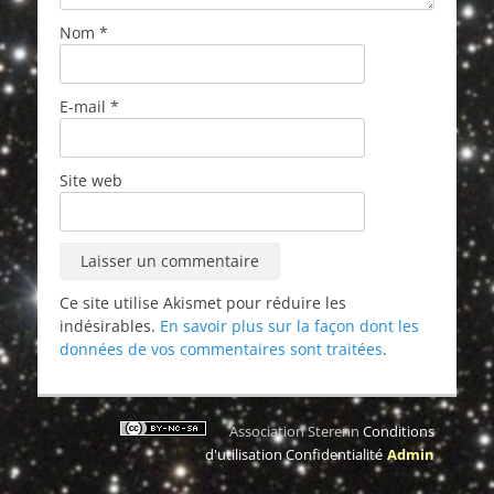
Nom
*
E-mail
*
Site web
Ce site utilise Akismet pour réduire les
indésirables.
En savoir plus sur la façon dont les
données de vos commentaires sont traitées
.
Association Sterenn
Conditions
d'utilisation
Confidentialité
Admin