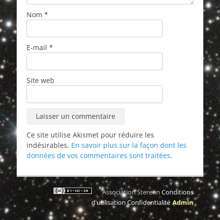
Nom
*
E-mail
*
Site web
Ce site utilise Akismet pour réduire les
indésirables.
En savoir plus sur la façon dont les
données de vos commentaires sont traitées
.
Association Sterenn
Conditions
d'utilisation
Confidentialité
Admin