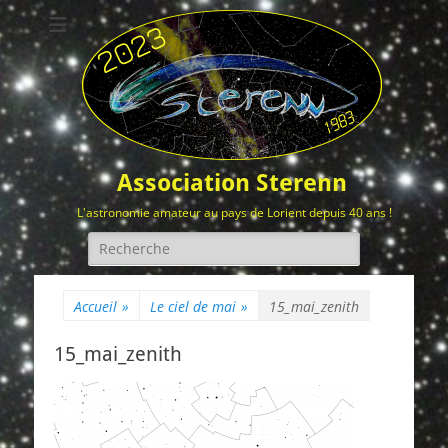
Association Sterenn
L'astronomie amateur au pays de Lorient depuis 40 ans !
Rechercher :
Accueil
»
Le ciel de mai
»
15_mai_zenith
15_mai_zenith