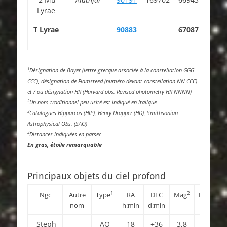
Lyrae
13.7
T Lyrae
90883
67087
18 3
20.0
1
Désignation de Bayer (lettre grecque associée à la constellation GGG
CCC), désignation de Flamsteed (numéro devant constellation NN CCC)
et / ou désignation HR (Harvard obs. Revised photometry HR NNNN)
2
Un nom traditionnel peu usité est indiqué en italique
3
Catalogues Hipparcos (HIP), Henry Drapper (HD), Smithsonian
Astrophysical Obs. (SAO)
4
Distances indiquées en parsec
En gras, étoile remarquable
Principaux objets du ciel profond
1
2
3
Ngc
Autre
Type
RA
DEC
Mag
M.S
nom
h:min
d:min
Steph
AO
18
+36
3,8