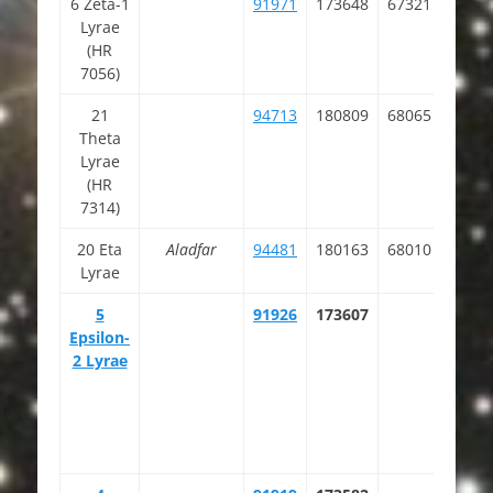
6 Zeta-1
91971
173648
67321
18 4
Lyrae
46.3
(HR
7056)
21
94713
180809
68065
19 1
Theta
22.0
Lyrae
(HR
7314)
20 Eta
Aladfar
94481
180163
68010
19 1
Lyrae
45.4
5
91926
173607
18 4
Epsilon-
22.7
2 Lyrae