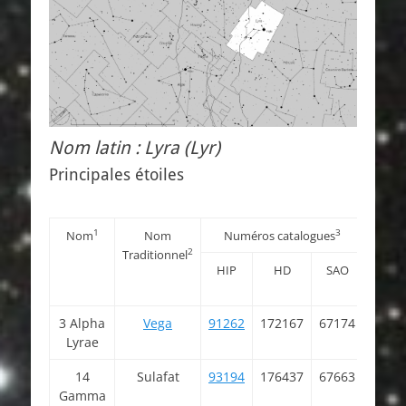
Nom latin : Lyra (Lyr)
Principales étoiles
1
3
Nom
Nom
Numéros catalogues
Co
2
Traditionnel
HIP
HD
SAO
RAJ20
« h:m:s
3 Alpha
Vega
91262
172167
67174
18 3
Lyrae
56.3
14
Sulafat
93194
176437
67663
18 5
Gamma
56.6