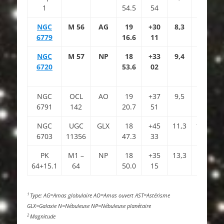
1
54.5
54
NGC
M 56
AG
19
+30
8,3
12
6779
16.6
11
NGC
M 57
NP
18
+33
9,4
9.3
8
6720
53.6
02
NGC
OCL
AO
19
+37
9,5
6791
142
20.7
51
NGC
UGC
GLX
18
+45
11,3
13.1
2
6703
11356
47.3
33
PK
M1 –
NP
18
+35
13,3
64+15.1
64
50.0
15
1
Type: AG=Amas globulaire AO=Amas ouvert AST=Astérisme
GLX=Galaxie N=Nébuleuse NP=Nébuleuse planétaire
2
Magnitude