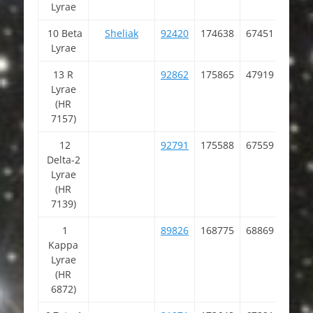
Lyrae
10 Beta
Sheliak
92420
174638
67451
18 5
Lyrae
04.7
13 R
92862
175865
47919
18 5
Lyrae
20.1
(HR
7157)
12
92791
175588
67559
18 5
Delta-2
30.2
Lyrae
(HR
7139)
1
89826
168775
68869
18 1
Kappa
51.7
Lyrae
(HR
6872)