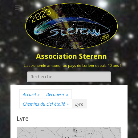
Association Sterenn
L'astronomie amateur au pays de Lorient depuis 40 ans !
Rechercher :
Accueil
»
Découvrir
»
Chemins du ciel étoilé
»
Lyre
Lyre