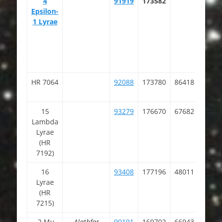
4
91919
173582
18 4
Epsilon-
20.3
1 Lyrae
HR 7064
92088
173780
86418
18 4
04.4
15
93279
176670
67682
19 0
Lambda
00.8
Lyrae
(HR
7192)
16
93408
177196
48011
19 0
Lyrae
26.3
(HR
7215)
2 Mu
Alathfar
90191
169702
66943
18 2