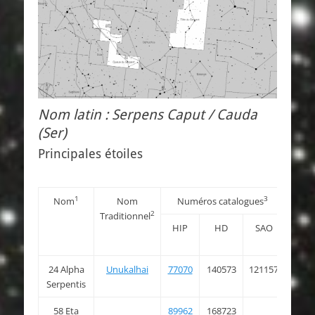
Nom latin : Serpens Caput / Cauda
(Ser)
Principales étoiles
1
3
Nom
Nom
Numéros catalogues
Co
2
Traditionnel
HIP
HD
SAO
RAJ2
« h:m:
24 Alpha
Unukalhai
77070
140573
121157
15 4
Serpentis
16.0
58 Eta
89962
168723
18 2