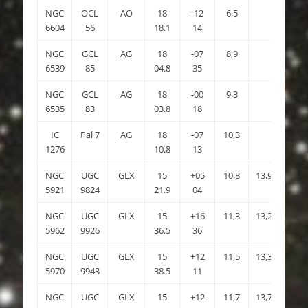
NGC
OCL
AO
18
-12
6,5
2′
6604
56
18.1
14
NGC
GCL
AG
18
-07
8,9
2.5′
6539
85
04.8
35
NGC
GCL
AG
18
-00
9,3
1.3′
6535
83
03.8
18
IC
Pal 7
AG
18
-07
10,3
7.1′
1276
10.8
13
NGC
UGC
GLX
15
+05
10,8
13,9
4.8×
5921
9824
21.9
04
NGC
UGC
GLX
15
+16
11,3
13,2
3×2.
5962
9926
36.5
36
NGC
UGC
GLX
15
+12
11,5
13,3
3×2
5970
9943
38.5
11
NGC
UGC
GLX
15
+12
11,7
13,7
3.1×