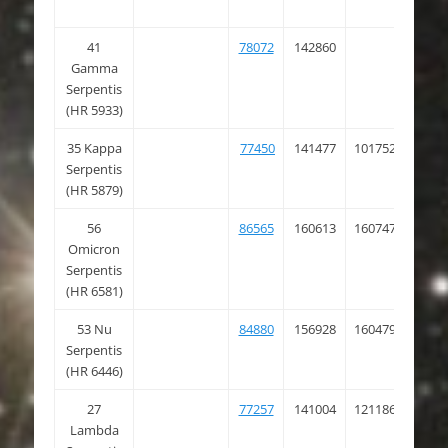
41
78072
142860
15 5
Gamma
27.1
Serpentis
(HR 5933)
35 Kappa
77450
141477
101752
15 4
Serpentis
44.3
(HR 5879)
56
86565
160613
160747
17 4
Omicron
24.8
Serpentis
(HR 6581)
53 Nu
84880
156928
160479
17 2
Serpentis
49.6
(HR 6446)
27
77257
141004
121186
15 4
Lambda
26.6