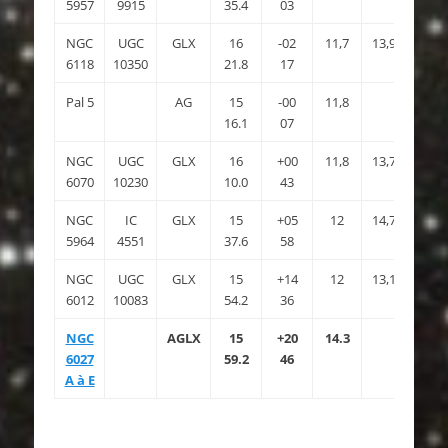
5957
9915
35.4
03
NGC
UGC
GLX
16
-02
11,7
13,9
4.7×1.
6118
10350
21.8
17
Pal 5
AG
15
-00
11,8
8.0′
16.1
07
NGC
UGC
GLX
16
+00
11,8
13,7
3.6×1.
6070
10230
10.0
43
NGC
IC
GLX
15
+05
12
14,7
4.1×3.
5964
4551
37.6
58
NGC
UGC
GLX
15
+14
12
13,1
2.1×1.
6012
10083
54.2
36
NGC
AGLX
15
+20
14.3
1.9×
6027
59.2
46
A à E