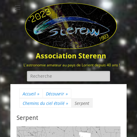
Association Sterenn
L'astronomie amateur au pays de Lorient depuis 40 ans !
Rechercher :
Accueil
»
Découvrir
»
Chemins du ciel étoilé
»
Serpent
Serpent