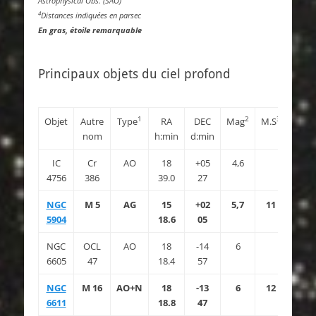
Astrophysical Obs. (SAO)
4
Distances indiquées en parsec
En gras, étoile remarquable
Principaux objets du ciel profond
1
2
3
Objet
Autre
Type
RA
DEC
Mag
M.S
Di
nom
h:min
d:min
IC
Cr
AO
18
+05
4,6
39′
4756
386
39.0
27
NGC
M 5
AG
15
+02
5,7
11
19.9
5904
18.6
05
NGC
OCL
AO
18
-14
6
6605
47
18.4
57
NGC
M 16
AO+N
18
-13
6
12
7′
6611
18.8
47