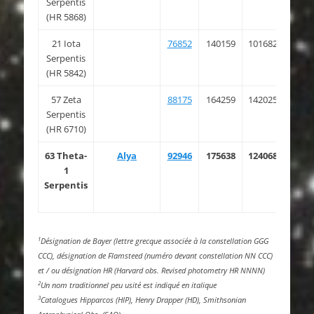
Serpentis
(HR 5868)
21 Iota
76852
140159
101682
15 4
Serpentis
33.0
(HR 5842)
57 Zeta
88175
164259
142025
18 0
Serpentis
29.0
(HR 6710)
63 Theta-
Alya
92946
175638
124068
18 5
1
13.1
Serpentis
1
Désignation de Bayer (lettre grecque associée à la constellation GGG
CCC), désignation de Flamsteed (numéro devant constellation NN CCC)
et / ou désignation HR (Harvard obs. Revised photometry HR NNNN)
2
Un nom traditionnel peu usité est indiqué en italique
3
Catalogues Hipparcos (HIP), Henry Drapper (HD), Smithsonian