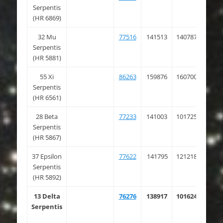
Serpentis
18.6
(HR 6869)
32 Mu
77516
141513
140787
15 4
Serpentis
37.2
(HR 5881)
55 Xi
86263
159876
160700
17 3
Serpentis
35.2
(HR 6561)
28 Beta
77233
141003
101725
15 4
Serpentis
11.2
(HR 5867)
37 Epsilon
77622
141795
121218
15 5
Serpentis
48.9
(HR 5892)
13 Delta
76276
138917
101624
15 3
Serpentis
48.1