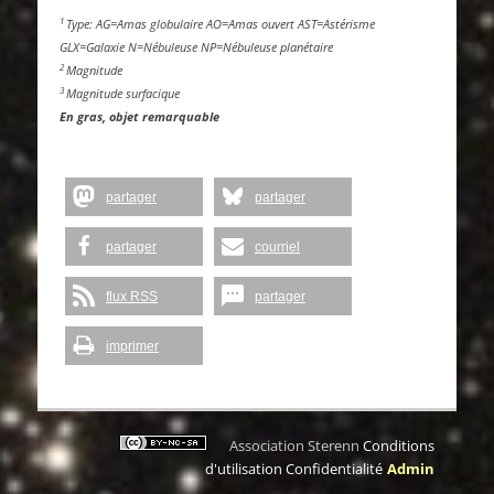
1
Type: AG=Amas globulaire AO=Amas ouvert AST=Astérisme
GLX=Galaxie N=Nébuleuse NP=Nébuleuse planétaire
2
Magnitude
3
Magnitude surfacique
En gras, objet remarquable
partager
partager
partager
courriel
flux RSS
partager
imprimer
Association Sterenn
Conditions
d'utilisation
Confidentialité
Admin