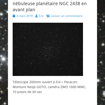
nébuleuse planétaire NGC 2438 en
avant plan
Posted
Author
4 mars 2018
Eric
Laisser un commentaire
on
Télescope 200mm ouvert à F/4 + Paracorr.
Monture Neq6 GOTO, caméra ZWO 1600 MMC.
10 poses de 60 sec