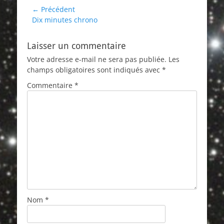
Navigation
← Précédent
Article
Dix minutes chrono
de
précédent :
l’article
Laisser un commentaire
Votre adresse e-mail ne sera pas publiée.
Les
champs obligatoires sont indiqués avec
*
Commentaire
*
Nom
*