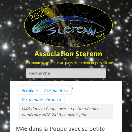
Association Sterenn
L'astronomie amateur au pays de Lorient depuis 40 ans !
Rechercher :
/
Accueil
»
Astrophoto
»
Dix minutes chrono
»
M46 dans la Poupe avec sa petite nébuleuse
planétaire NGC 2438 en avant plan
M46 dans la Poupe avec sa petite