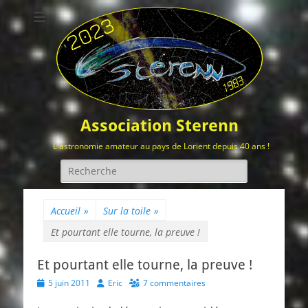
Association Sterenn
L'astronomie amateur au pays de Lorient depuis 40 ans !
Rechercher :
Accueil
»
Sur la toile
»
Et pourtant elle tourne, la preuve !
Et pourtant elle tourne, la preuve !
Posted
Author
5 juin 2011
Eric
7 commentaires
on