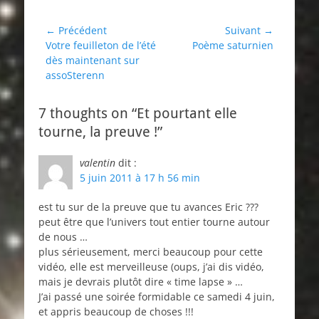
Navigation
← Précédent
Suivant →
Article
Article
Votre feuilleton de l’été
Poème saturnien
de
précédent :
suivant :
dès maintenant sur
l’article
assoSterenn
7 thoughts on “Et pourtant elle
tourne, la preuve !”
valentin
dit :
5 juin 2011 à 17 h 56 min
est tu sur de la preuve que tu avances Eric ???
peut être que l’univers tout entier tourne autour
de nous …
plus sérieusement, merci beaucoup pour cette
vidéo, elle est merveilleuse (oups, j’ai dis vidéo,
mais je devrais plutôt dire « time lapse » …
J’ai passé une soirée formidable ce samedi 4 juin,
et appris beaucoup de choses !!!