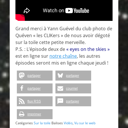
Grand merci à Yann Guével du club photo de
Quéven « les CLIKers » de nous avoir dégoté
sur la toile cette petite merveille.
P.S. : L’épisode deux de
« eyes on the skies »
est en ligne sur
notre chaîne
, les autres
épisodes seront mis en ligne chaque jeudi !
partager
partager
partager
courriel
flux RSS
partager
imprimer
Catégories
Sur la toile
Balises
Vidéo
,
Vu sur le web