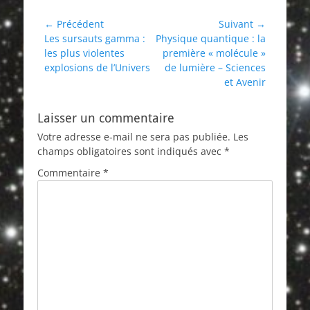
Navigation
← Précédent
Suivant →
Article
Article
Les sursauts gamma :
Physique quantique : la
de
précédent :
suivant :
les plus violentes
première « molécule »
l’article
explosions de l’Univers
de lumière – Sciences
et Avenir
Laisser un commentaire
Votre adresse e-mail ne sera pas publiée.
Les
champs obligatoires sont indiqués avec
*
Commentaire
*