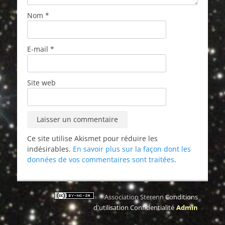
Nom
*
E-mail
*
Site web
Ce site utilise Akismet pour réduire les
indésirables.
En savoir plus sur la façon dont les
données de vos commentaires sont traitées
.
Association Sterenn
Conditions
d'utilisation
Confidentialité
Admin