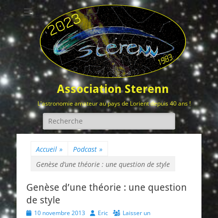
Association Sterenn
L'astronomie amateur au pays de Lorient depuis 40 ans !
Rechercher :
Accueil
»
Podcast
»
Genèse d’une théorie : une question de style
Genèse d’une théorie : une question
de style
Posted
Author
10 novembre 2013
Eric
Laisser un