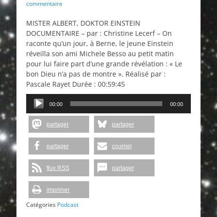
on
commentaire
MISTER ALBERT, DOKTOR EINSTEIN
DOCUMENTAIRE – par : Christine Lecerf – On
raconte qu’un jour, à Berne, le jeune Einstein
réveilla son ami Michele Besso au petit matin
pour lui faire part d’une grande révélation : « Le
bon Dieu n’a pas de montre ». Réalisé par :
Pascale Rayet Durée : 00:59:45
Lecteur
00:00
00:00
audio
partager
partager
partager
courriel
flux RSS
partager
imprimer
Catégories
Podcast