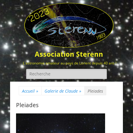
Association Sterenn
L'astronomie amateur au pays de Lorient depuis 40 ans !
Rechercher :
Accueil
»
Galerie de Claude
»
Pleiades
Pleiades