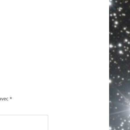
 avec
*