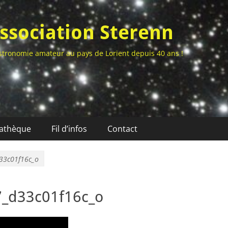
ssociation Sterenn
stronomie amateur au pays de Lorient depuis 40 ans !
athèque
Fil d’infos
Contact
33c01f16c_o
_d33c01f16c_o