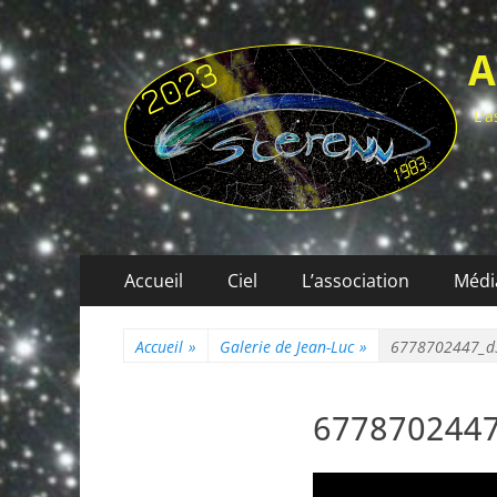
A
L'a
Menu
Aller
Accueil
Ciel
L’association
Médi
au
principal
contenu
Accueil
»
Galerie de Jean-Luc
»
6778702447_d
6778702447