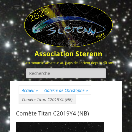
Association Sterenn
L'astronomie amateur au pays de Lorient depuis 40 ans !
Rechercher :
Accueil
»
Galerie de Christophe
»
Comète Titan C2019Y4 (NB)
Comète Titan C2019Y4 (NB)