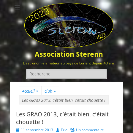
Association Sterenn
L'astronomie amateur au pays de Lorient depuis 40 ans !
Rechercher :
Accueil
»
club
»
Les GRAO 2013, c’était bien, c’était chouette !
Les GRAO 2013, c’était bien, c’était
chouette !
Posted
Author
11 septembre 2013
Eric
Un commentaire