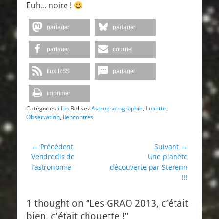
Euh… noire !
partager
partager
partager
courriel
flux RSS
partager
imprimer
Catégories
club
Balises
Astrophotographie
,
Lunette
,
Observation
,
Rencontres
Navigation
← Précédent
Suivant →
Article
Article
Vendredis de
Une planète
de
précédent :
suivant :
l’astronomie
découverte par Sterenn
l’article
!!!
1 thought on “Les GRAO 2013, c’était
bien, c’était chouette !”