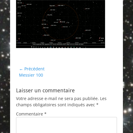
Navigation
← Précédent
Article
Messier 100
de
précédent :
l’article
Laisser un commentaire
Votre adresse e-mail ne sera pas publiée.
Les
champs obligatoires sont indiqués avec
*
Commentaire
*