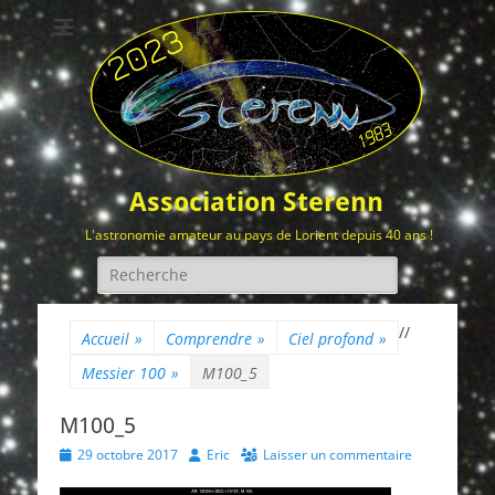
Association Sterenn
L'astronomie amateur au pays de Lorient depuis 40 ans !
Rechercher :
/
/
Accueil
»
Comprendre
»
Ciel profond
»
Messier 100
»
M100_5
M100_5
Posted
Author
29 octobre 2017
Eric
Laisser un commentaire
on