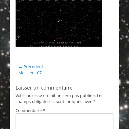
Navigation
← Précédent
Article
Messier 107
de
précédent :
l’article
Laisser un commentaire
Votre adresse e-mail ne sera pas publiée.
Les
champs obligatoires sont indiqués avec
*
Commentaire
*