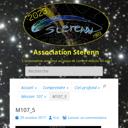
Association Sterenn
L'astronomie amateur au pays de Lorient depuis 40 ans !
Rechercher :
/
/
Accueil
»
Comprendre
»
Ciel profond
»
Messier 107
»
M107_5
M107_5
Posted
Author
29 octobre 2017
Eric
Laisser un commentaire
on