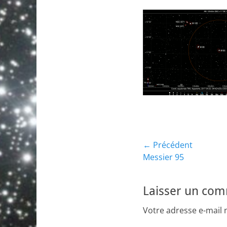
Navigation
← Précédent
Article
Messier 95
de
précédent :
l’article
Laisser un co
Votre adresse e-mail 