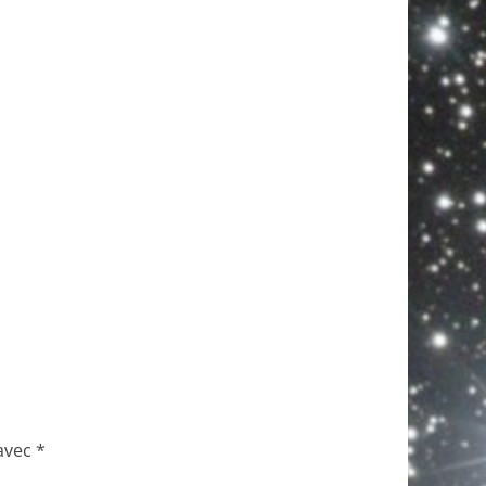
 avec
*