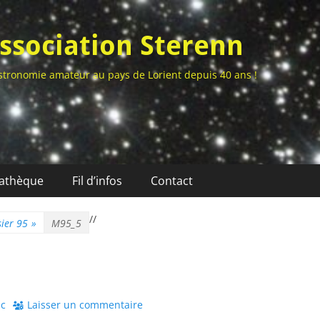
ssociation Sterenn
stronomie amateur au pays de Lorient depuis 40 ans !
athèque
Fil d’infos
Contact
/
/
ier 95
»
M95_5
or
ic
Laisser un commentaire