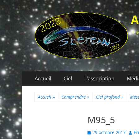
A
L'a
Menu
Aller
Accueil
Ciel
L’association
Médi
au
principal
contenu
Accueil
»
Comprendre
»
Ciel profond
»
Mess
M95_5
Posted
Auth
29 octobre 2017
Er
on