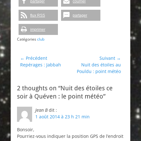
partager
courriel
flux RSS
partager
imprimer
Catégories
club
Navigation
← Précédent
Suivant →
Article
Article
Repérages : Jabbah
Nuit des étoiles au
de
précédent :
suivant :
Pouldu : point météo
l’article
2 thoughts on “Nuit des étoiles ce
soir à Quéven : le point météo”
Jean B
dit :
1 août 2014 à 23 h 21 min
Bonsoir,
Pourriez-vous indiquer la position GPS de l’endroit