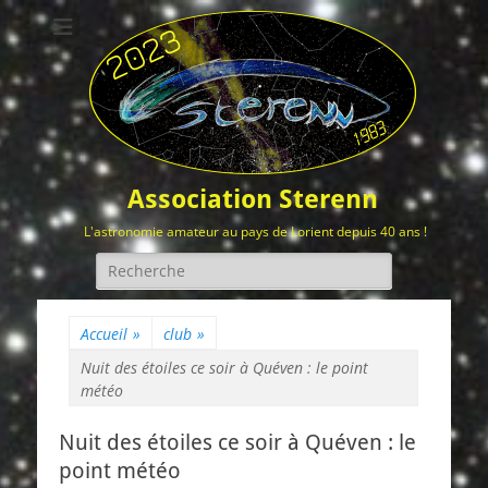
Association Sterenn
L'astronomie amateur au pays de Lorient depuis 40 ans !
Rechercher :
Accueil
»
club
»
Nuit des étoiles ce soir à Quéven : le point
météo
Nuit des étoiles ce soir à Quéven : le
point météo