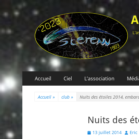
A
L'a
Menu
Aller
Accueil
Ciel
L’association
Médi
au
principal
contenu
Accueil
»
club
»
Nuits des étoiles 2014, emba
Nuits des é
Posted
Author
13 juillet 2014
Eric
on