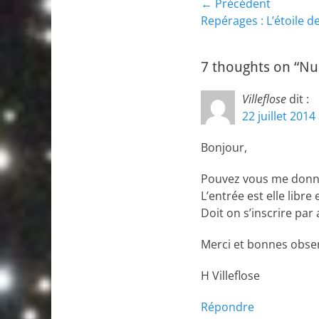
Navigation
← Précédent
Article
Repérages : L’étoile 
de
précédent :
l’article
7 thoughts on “Nu
Villeflose
dit :
22 juillet 2014
Bonjour,
Pouvez vous me donner
L’entrée est elle libre
Doit on s’inscrire par
Merci et bonnes obse
H Villeflose
Répondre