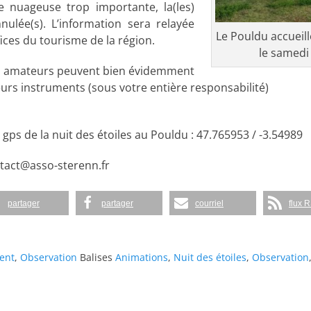
 nuageuse trop importante, la(les)
nnulée(s). L’information sera relayée
Le Pouldu accueill
ices du tourisme de la région.
le samedi
 amateurs peuvent bien évidemment
eurs instruments (sous votre entière responsabilité)
gps de la nuit des étoiles au Pouldu : 47.765953 / -3.54989
tact@asso-sterenn.fr
partager
partager
courriel
flux 
ent
,
Observation
Balises
Animations
,
Nuit des étoiles
,
Observation