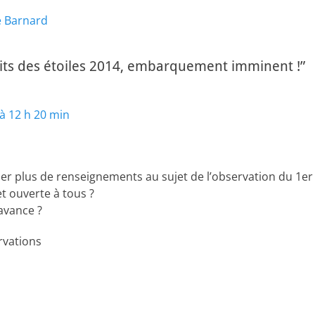
Article
de Barnard
suivant :
its des étoiles 2014, embarquement imminent !”
 à 12 h 20 min
 plus de renseignements au sujet de l’observation du 1er 
 et ouverte à tous ?
 avance ?
rvations