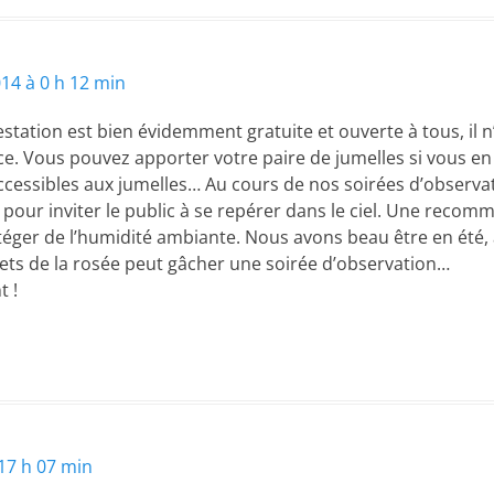
2014 à 0 h 12 min
station est bien évidemment gratuite et ouverte à tous, il n
ce. Vous pouvez apporter votre paire de jumelles si vous en a
accessibles aux jumelles… Au cours de nos soirées d’observ
pour inviter le public à se repérer dans le ciel. Une recom
éger de l’humidité ambiante. Nous avons beau être en été, a
ffets de la rosée peut gâcher une soirée d’observation…
 !
17 h 07 min