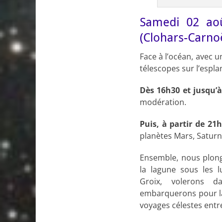
Samedi 02 aoû
(Clohars-Carno
Face à l’océan, avec u
télescopes sur l’espla
Dès 16h30 et jusqu’à
modération.
Puis, à partir de 21
planètes Mars, Saturne
Ensemble, nous plong
la lagune sous les l
Groix, volerons d
embarquerons pour la
voyages célestes entr