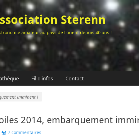
ssociation Sterenn
stronomie amateur au pays de Lorient depuis 40 ans !
athèque
Fil d’infos
Contact
rquement imminent !
toiles 2014, embarquement immin
7 commentaires