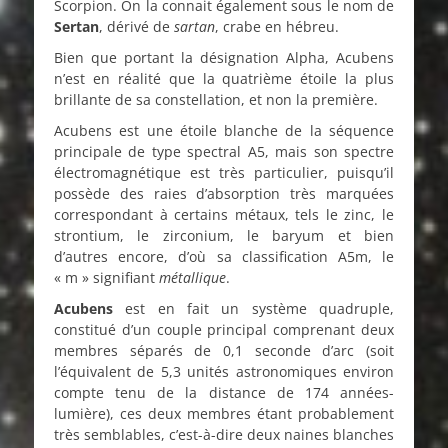
Scorpion. On la connait également sous le nom de
Sertan
, dérivé de
sartan
, crabe en hébreu.
Bien que portant la désignation Alpha, Acubens
n’est en réalité que la quatrième étoile la plus
brillante de sa constellation, et non la première.
Acubens est une étoile blanche de la séquence
principale de type spectral A5, mais son spectre
électromagnétique est très particulier, puisqu’il
possède des raies d’absorption très marquées
correspondant à certains métaux, tels le zinc, le
strontium, le zirconium, le baryum et bien
d’autres encore, d’où sa classification A5m, le
« m » signifiant
métallique
.
Acubens
est en fait un système quadruple,
constitué d’un couple principal comprenant deux
membres séparés de 0,1 seconde d’arc (soit
l’équivalent de 5,3 unités astronomiques environ
compte tenu de la distance de 174 années-
lumière), ces deux membres étant probablement
très semblables, c’est-à-dire deux naines blanches