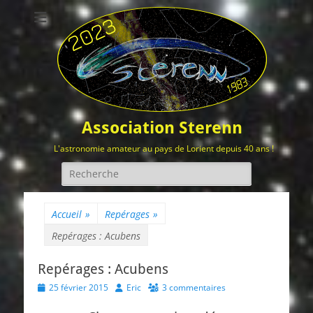
Association Sterenn
L'astronomie amateur au pays de Lorient depuis 40 ans !
Rechercher :
Accueil
»
Repérages
»
Repérages : Acubens
Repérages : Acubens
Posted
Author
25 février 2015
Eric
3 commentaires
on