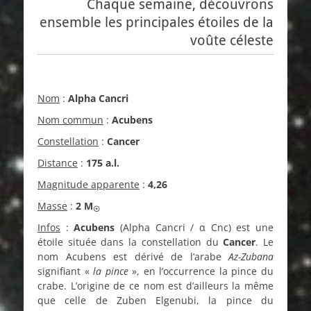
Chaque semaine, découvrons
ensemble les principales étoiles de la
voûte céleste
Nom
:
Alpha Cancri
Nom commun
:
Acubens
Constellation
:
Cancer
Distance
:
175 a.l.
Magnitude apparente
:
4,26
Masse
:
2 M
☉
Infos
:
Acubens
(Alpha Cancri / α Cnc) est une
étoile située dans la constellation du
Cancer
. Le
nom Acubens est dérivé de l’arabe
Az-Zubana
signifiant «
la pince
», en l’occurrence la pince du
crabe. L’origine de ce nom est d’ailleurs la même
que celle de Zuben Elgenubi, la pince du