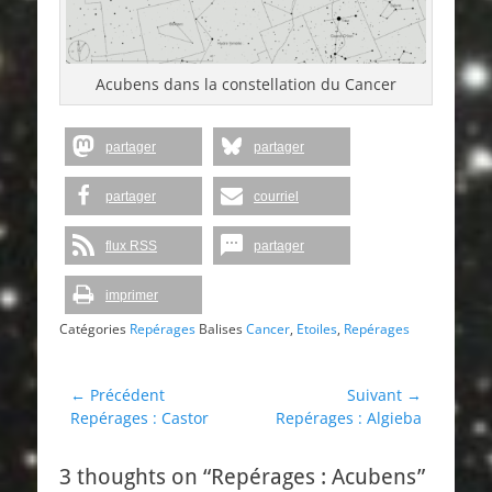
Acubens dans la constellation du Cancer
partager
partager
partager
courriel
flux RSS
partager
imprimer
Catégories
Repérages
Balises
Cancer
,
Etoiles
,
Repérages
Navigation
← Précédent
Suivant →
Article
Article
Repérages : Castor
Repérages : Algieba
de
précédent :
suivant :
l’article
3 thoughts on “Repérages : Acubens”