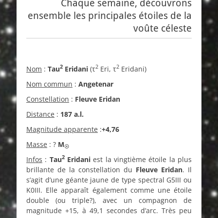
Chaque semaine, découvrons
ensemble les principales étoiles de la
voûte céleste
2
2
2
Nom
:
Tau
Eridani
(τ
Eri, τ
Eridani)
Nom commun
:
Angetenar
Constellation
:
Fleuve Eridan
Distance
:
187 a.l.
Magnitude apparente
:
+4,76
Masse
: ?
M
☉
2
Infos
:
Tau
Eridani
est la vingtième étoile la plus
brillante de la constellation du
Fleuve Eridan
. Il
s’agit d’une géante jaune de type spectral G5III ou
K0III. Elle apparaît également comme une étoile
double (ou triple?), avec un compagnon de
magnitude +15, à 49,1 secondes d’arc. Très peu