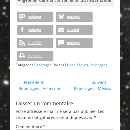
Angetenar dans la constellation du fleuve Eridan
partager
partager
partager
courriel
flux RSS
partager
imprimer
Catégories
Repérages
Balises
Eridan
,
Etoiles
,
Repérages
Navigation
← Précédent
Suivant →
Article
Article
Repérages : Achernar
Repérages : Meissa
de
précédent :
suivant :
l’article
Laisser un commentaire
Votre adresse e-mail ne sera pas publiée.
Les
champs obligatoires sont indiqués avec
*
Commentaire
*