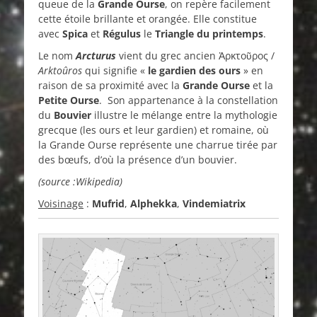
queue de la
Grande Ourse
, on repère facilement
cette étoile brillante et orangée. Elle constitue
avec
Spica
et
Régulus
le
Triangle du printemps
.
Le nom
Arcturus
vient du grec ancien
Ἀρκτοῦρος
/
Arktoûros
qui signifie «
le gardien des ours
» en
raison de sa proximité avec la
Grande Ourse
et la
Petite Ourse
. Son appartenance à la constellation
du
Bouvier
illustre le mélange entre la mythologie
grecque (les ours et leur gardien) et romaine, où
la Grande Ourse représente une charrue tirée par
des bœufs, d’où la présence d’un bouvier.
(source :Wikipedia)
Voisinage
:
Mufrid
,
Alphekka
,
Vindemiatrix