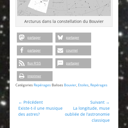
Arcturus dans la constellation du Bouvier
partager
partager
partager
courriel
flux RSS
partager
imprimer
Catégories
Repérages
Balises
Bouvier
,
Etoiles
,
Repérages
Navigation
← Précédent
Suivant →
Article
Article
Existe-t-il une musique
La longitude, muse
de
précédent :
suivant :
des astres?
oubliée de l’astronomie
l’article
classique