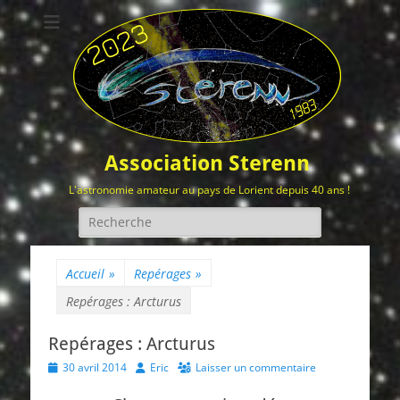
Association Sterenn
L'astronomie amateur au pays de Lorient depuis 40 ans !
Rechercher :
Accueil
»
Repérages
»
Repérages : Arcturus
Repérages : Arcturus
Posted
Author
30 avril 2014
Eric
Laisser un commentaire
on