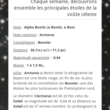
Chaque semaine, découvrons
ensemble les principales étoiles de la
voûte céleste
Nom
:
Alpha Bootis (α Bootis, α Boo)
Nom commun
:
Arcturus
Constellation
:
Bouvier
Distance
:
36,7
a.l
(∼
11,3 pc
)
±0,3
Magnitude apparente
:
-0,04
Masse
:
1 à 1,5 M
☉
Infos
:
Arcturus
(
α Bootis
selon la désignation de
Bayer) est une étoile rouge, en fin de vie, la plus
brillante de la constellation du
Bouvier
, une des
étoiles les plus lumineuses de l’hémisphère nord.
Le diamètre d’
Arcturus
est de 20 fois celui du
Soleil
, sa magnitude est de -0,04 et sa distance au
Soleil
est de 37 années-lumière. En prolongeant la