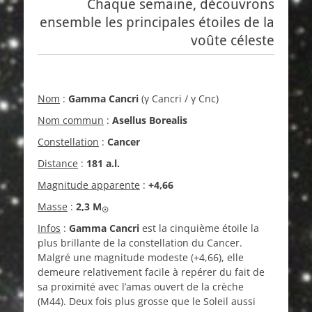
Chaque semaine, découvrons
ensemble les principales étoiles de la
voûte céleste
Nom
:
Gamma Cancri
(γ Cancri / γ Cnc)
Nom commun
:
Asellus Borealis
Constellation
:
Cancer
Distance
:
181 a.l.
Magnitude apparente
:
+4,66
Masse
:
2,3
M
☉
Infos
:
Gamma Cancri
est la cinquième étoile la
plus brillante de la constellation du Cancer.
Malgré une magnitude modeste (+4,66), elle
demeure relativement facile à repérer du fait de
sa proximité avec l’amas ouvert de la crèche
(M44). Deux fois plus grosse que le Soleil aussi