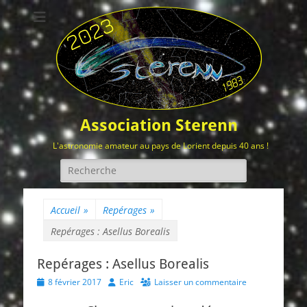
Association Sterenn
L'astronomie amateur au pays de Lorient depuis 40 ans !
Rechercher :
Accueil
»
Repérages
»
Repérages : Asellus Borealis
Repérages : Asellus Borealis
Posted
Author
8 février 2017
Eric
Laisser un commentaire
on