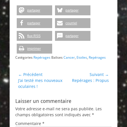
partager
partager
partager
courriel
flux RSS
partager
imprimer
Catégories
Repérages
Balises
Cancer
,
Etoiles
,
Repérages
Navigation
← Précédent
Suivant →
Article
Article
J’ai testé mes nouveaux
Repérages : Propus
de
précédent :
suivant :
oculaires !
l’article
Laisser un commentaire
Votre adresse e-mail ne sera pas publiée.
Les
champs obligatoires sont indiqués avec
*
Commentaire
*