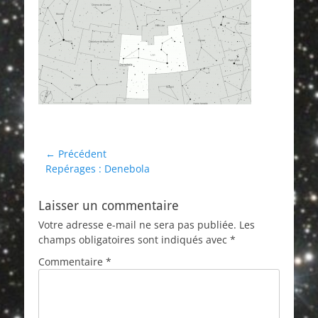
Navigation
← Précédent
Article
Repérages : Denebola
de
précédent :
l’article
Laisser un commentaire
Votre adresse e-mail ne sera pas publiée.
Les
champs obligatoires sont indiqués avec
*
Commentaire
*