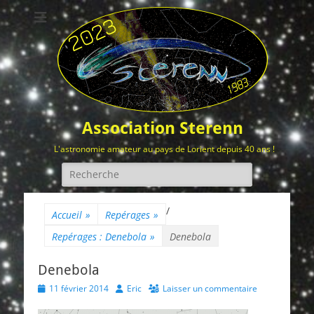
Association Sterenn
L'astronomie amateur au pays de Lorient depuis 40 ans !
Rechercher :
/
Accueil
»
Repérages
»
Repérages : Denebola
»
Denebola
Denebola
Posted
Author
11 février 2014
Eric
Laisser un commentaire
on