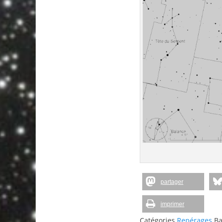
partager
imprimer
Catégories
Repérages
Ba