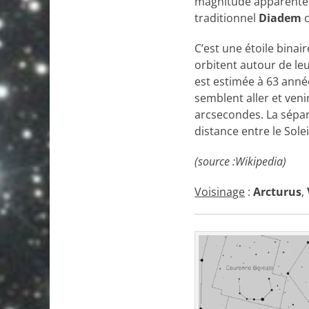
magnitude apparente de
traditionnel
Diadem
c
C’est une étoile bina
orbitent autour de le
est estimée à 63 année
semblent aller et ven
arcsecondes. La sépar
distance entre le Solei
(source :Wikipedia)
Voisinage
:
Arcturus
,