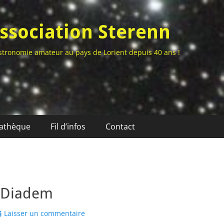
ssociation Sterenn
stronomie amateur au pays de Lorient depuis 40 ans !
athèque
Fil d’infos
Contact
: Diadem
Laisser un commentaire