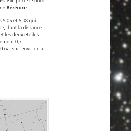
es
. Elle porte le nom
ine
Bérénice
.
 5,05 et 5,08 qui
e, dont la distance
t les deux étoiles
lement 0,7
 ua, soit environ la