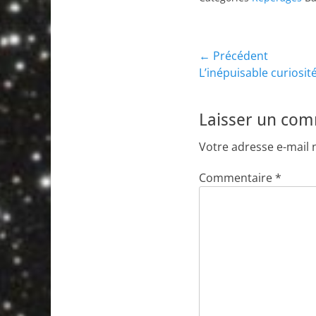
Navigation
← Précédent
Article
L’inépuisable curiosi
de
précédent :
l’article
Laisser un co
Votre adresse e-mail 
Commentaire
*