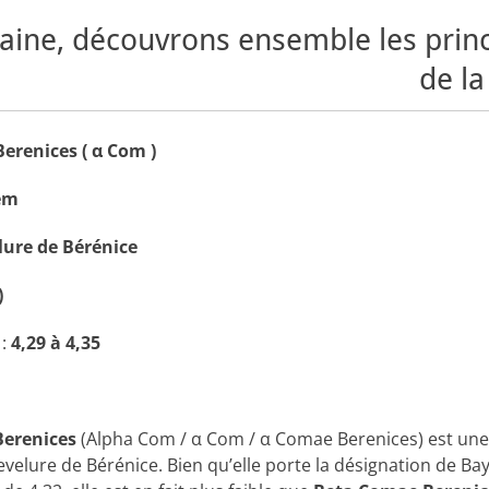
ine, découvrons ensemble les princi
de la
erenices ( α Com )
em
lure de Bérénice
)
:
4,29 à 4,35
erenices
(Alpha Com / α Com / α Comae Berenices) est une 
evelure de Bérénice. Bien qu’elle porte la désignation de Bay