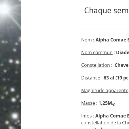
Chaque sema
Nom
:
Alpha Comae B
Nom commun
:
Diad
Constellation
:
Cheve
Distance
:
63 al (19 pc
Magnitude apparente
Masse
:
1,25M
☉
Infos
:
Alpha Comae B
constellation de la Ch