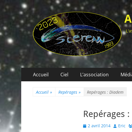
A
L'a
Menu
Aller
Accueil
Ciel
L’association
Médi
au
principal
contenu
Accueil
»
Repérages
»
Repérages : Diadem
Repérages 
Posted
Author
2 avril 2014
Eric
on