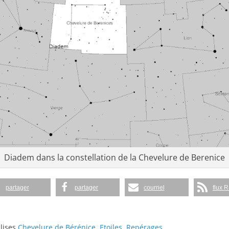
Diadem dans la constellation de la Chevelure de Berenice
partager
partager
courriel
flux 
lises
Chevelure de Bérénice
,
Etoiles
,
Repérages