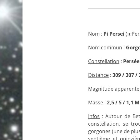
Nom
:
Pi Persei
(π Per
Nom commun
:
Gorgo
Constellation
:
Persée
Distance
:
309 / 307 / 
Magnitude apparente
Masse
:
2,5 / 5 / 1,1
M
Infos
: Autour de Beta
constellation, se tr
gorgones (une de plus
septième et quinzièm