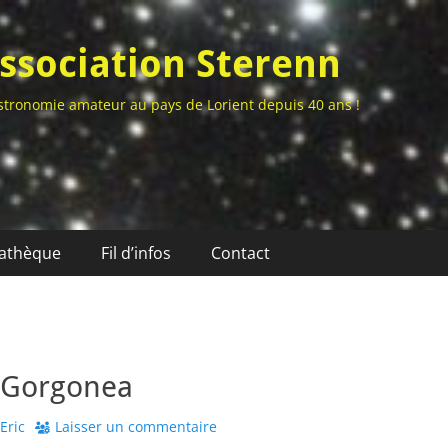
ssociation Sterenn
stronomie amateur au pays de Lorient depuis 40 ans !
athèque
Fil d’infos
Contact
 Gorgonea
thor
Eric
Laisser un commentaire