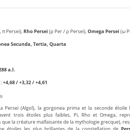
, π Persei),
Rho Persei
(ρ Per / ρ Persei),
Omega Persei
(ω P
nea Secunda, Tertia, Quarta
288 a.l.
:
+4,68 / +3,32 / +4,61
☉
 Persei (Algol), la gorgonea prima et la seconde étoile l
ouvent trois étoiles plus faibles, Pi, Rho et Omega, repr
 que la créature malfaisante de la mythologie grecque), re
e étoiles les plus brillantes de la constellation de
Per