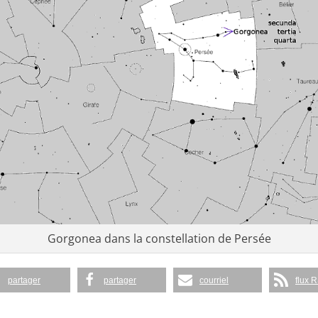
Gorgonea dans la constellation de Persée
partager
partager
courriel
flux 