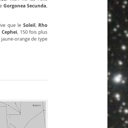
de
Gorgonea
Secunda
,
ive que le
Soleil
,
Rho
 Cephei
, 150 fois plus
 jaune-orange de type