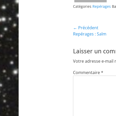
Catégories
Repérages
Ba
Navigation
← Précédent
Article
Repérages : Salm
de
précédent :
l’article
Laisser un co
Votre adresse e-mail 
Commentaire
*