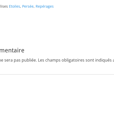
lises
Etoiles
,
Persée
,
Repérages
Article
suivant :
mmentaire
ne sera pas publiée.
Les champs obligatoires sont indiqués