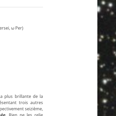
ersei, ω Per)
a plus brillante de la
ésentant trois autres
spectivement seizième,
sée
. Rien ne les relie