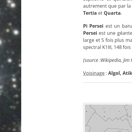
autrement que par la
Tertia
et
Quarta
.
Pi Persei
est un bana
Persei
est une géante 
large et 5 fois plus m
spectral K1III, 148 foi
(source :Wikipedia, Jim 
Voisinage
:
Algol, Ati