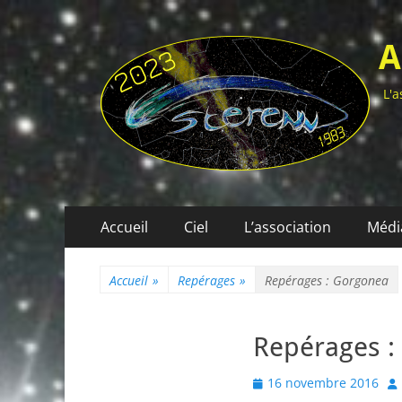
A
L'a
Menu
Aller
Accueil
Ciel
L’association
Médi
au
principal
contenu
Accueil
»
Repérages
»
Repérages : Gorgonea
Repérages :
Posted
Au
16 novembre 2016
on