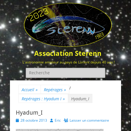
Association Sterenn
L'astronomie amateur au pays de Lorient depuis 40 ans !
Rechercher :
/
Accueil
»
Repérages
»
Repérages : Hyadum I
»
Hyadum_I
Hyadum_I
Posted
Author
28 octobre 2013
Eric
Laisser un commentaire
on