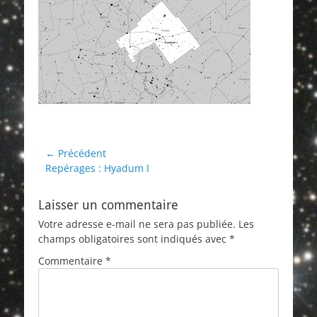
Navigation
← Précédent
Article
Repérages : Hyadum I
de
précédent :
l’article
Laisser un commentaire
Votre adresse e-mail ne sera pas publiée.
Les
champs obligatoires sont indiqués avec
*
Commentaire
*