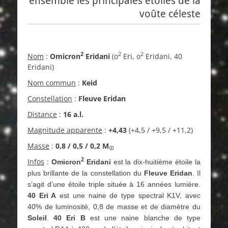
ensemble les principales étoiles de la
voûte céleste
2
2
2
Nom
:
Omicron
Eridani
(ο
Eri, ο
Eridani, 40
Eridani)
Nom commun
:
Keid
Constellation
:
Fleuve Eridan
Distance
:
16 a.l.
Magnitude apparente
:
+4,43
(+4,5 / +9,5 / +11,2)
Masse
:
0,8 / 0,5 / 0,2
M
☉
2
Infos
:
Omicron
Eridani
est la dix-huitième étoile la
plus brillante de la constellation du
Fleuve Eridan
. Il
s’agit d’une étoile triple située à 16 années lumière.
40 Eri A
est une naine de type spectral K1V, avec
40% de luminosité, 0,8 de masse et de diamètre du
Soleil
.
40 Eri B
est une naine blanche de type