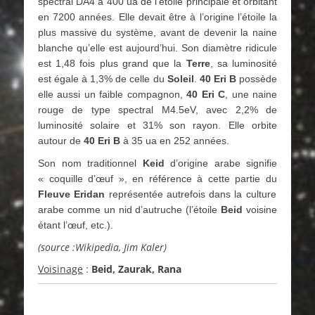
spectral DA4 à 400 ua de l’étoile principale et orbitant
en 7200 années. Elle devait être à l’origine l’étoile la
plus massive du système, avant de devenir la naine
blanche qu’elle est aujourd’hui. Son diamètre ridicule
est 1,48 fois plus grand que la
Terre
, sa luminosité
est égale à 1,3% de celle du
Soleil
.
40 Eri B
possède
elle aussi un faible compagnon,
40 Eri C
, une naine
rouge de type spectral M4.5eV, avec 2,2% de
luminosité solaire et 31% son rayon. Elle orbite
autour de
40 Eri B
à 35 ua en 252 années.
Son nom traditionnel
Keid
d’origine arabe signifie
« coquille d’œuf », en référence à cette partie du
Fleuve Eridan
représentée autrefois dans la culture
arabe comme un nid d’autruche (l’étoile
Beid
voisine
étant l’œuf, etc.).
(source :Wikipedia, Jim Kaler)
Voisinage
:
Beid, Zaurak, Rana