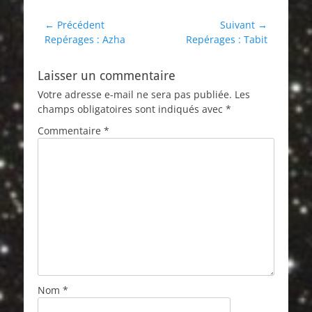
Navigation
← Précédent
Suivant →
Article
Article
Repérages : Azha
Repérages : Tabit
de
précédent :
suivant :
l’article
Laisser un commentaire
Votre adresse e-mail ne sera pas publiée.
Les
champs obligatoires sont indiqués avec
*
Commentaire
*
Nom
*