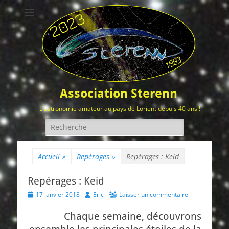
Association Sterenn
L'astronomie amateur au pays de Lorient depuis 40 ans !
Rechercher :
Accueil
»
Repérages
»
Repérages : Keid
Repérages : Keid
Posted
Author
17 janvier 2018
Eric
Laisser un commentaire
on
Chaque semaine, découvrons