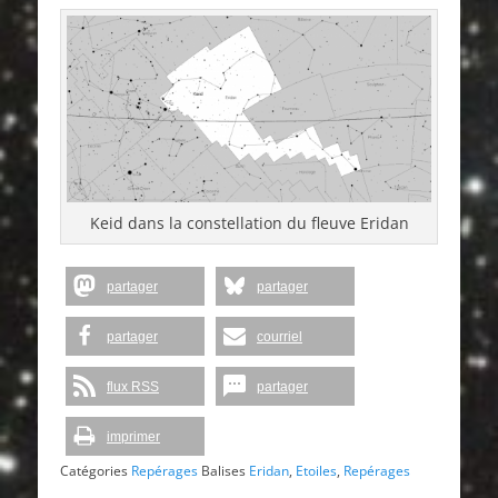
Keid dans la constellation du fleuve Eridan
partager
partager
partager
courriel
flux RSS
partager
imprimer
Catégories
Repérages
Balises
Eridan
,
Etoiles
,
Repérages