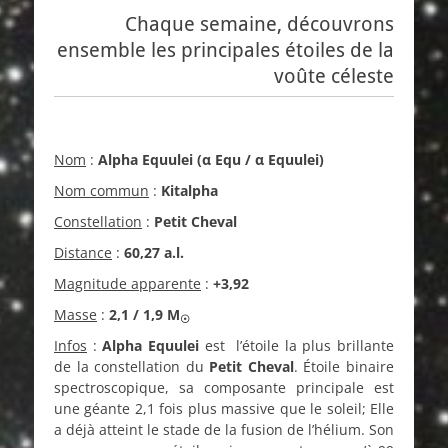
Chaque semaine, découvrons
ensemble les principales étoiles de la
voûte céleste
Nom
:
Alpha Equule
i (α Equ / α Equulei)
Nom commun
:
Kitalpha
Constellation
:
Petit Cheval
Distance
:
60,27 a.l.
Magnitude apparente
:
+3,92
Masse
:
2,1 / 1,9
M
☉
Infos
:
Alpha Equulei
est l’étoile la plus brillante
de la constellation du
Petit Cheval
. Étoile binaire
spectroscopique, sa composante principale est
une géante 2,1 fois plus massive que le soleil; Elle
a déjà atteint le stade de la fusion de l’hélium. Son