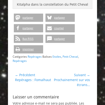
Kitalpha dans la constellation du Petit Cheval
partager
partager
partager
courriel
flux RSS
partager
imprimer
Catégories
Repérages
Balises
Etoiles
,
Petit Cheval
,
Repérages
Navigation
← Précédent
Suivant →
Article
Article
Repérages : Fomalhaut
Prochainement sur vos
de
précédent :
suivant :
écrans…
l’article
Laisser un commentaire
Votre adresse e-mail ne sera pas publiée.
Les